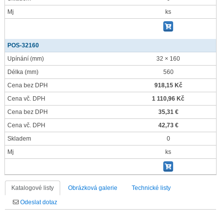
Mj
ks
POS-32160
Upínání
(mm)
32 × 160
Délka
(mm)
560
Cena bez DPH
918,15 Kč
Cena vč. DPH
1 110,96 Kč
Cena bez DPH
35,31 €
Cena vč. DPH
42,73 €
Skladem
0
Mj
ks
Katalogové listy
Obrázková galerie
Technické listy
Odeslat dotaz