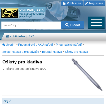
Přihlásit se
Registrace
Hledat
0 Položek | 0 Kč
Úvodní
>
Pneumatické a AKU nářadí
>
Pneumatické nářadí
>
Sekací kladiva a oklepávače
>
Bourací kladiva
>
Oškrty pro kladiva
Oškrty pro kladiva
oškrty pro bourací kladiva BKA
Obj. č.