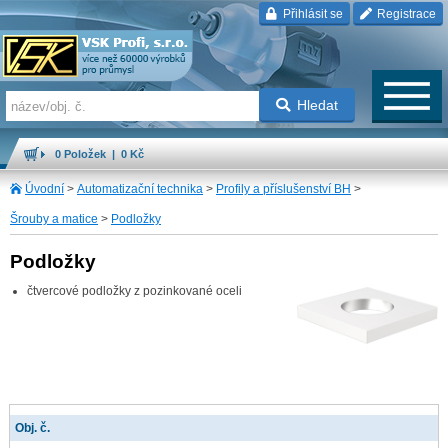
Přihlásit se
Registrace
Hledat
0 Položek | 0 Kč
Úvodní
>
Automatizační technika
>
Profily a příslušenství BH
>
Šrouby a matice
>
Podložky
Podložky
čtvercové podložky z pozinkované oceli
Obj. č.