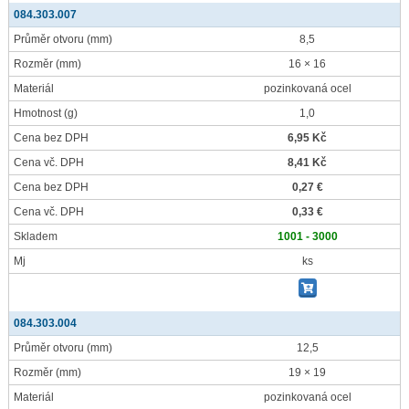
084.303.007
Průměr otvoru
(mm)
8,5
Rozměr
(mm)
16 × 16
Materiál
pozinkovaná ocel
Hmotnost
(g)
1,0
Cena bez DPH
6,95 Kč
Cena vč. DPH
8,41 Kč
Cena bez DPH
0,27 €
Cena vč. DPH
0,33 €
Skladem
1001 - 3000
Mj
ks
084.303.004
Průměr otvoru
(mm)
12,5
Rozměr
(mm)
19 × 19
Materiál
pozinkovaná ocel