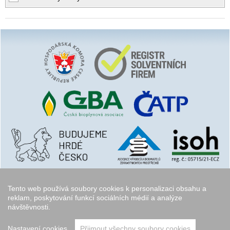
Tento web používá soubory cookies k personalizaci obsahu a
reklam, poskytování funkcí sociálních médií a analýze
návštěvnosti.
Copyright © 2006 - 2026
Walk.cz
Nastavení cookies
Přijmout všechny soubory cookies