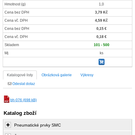
Hmotnost
(g)
1,0
Cena bez DPH
3,79 Kč
Cena vč. DPH
4,59 Kč
Cena bez DPH
0,15 €
Cena vč. DPH
0,18 €
Skladem
101 - 500
Mj
ks
Katalogové listy
Obrázková galerie
Výkresy
Odeslat dotaz
bh-076 (698 kB)
Katalog zboží
Pneumatické prvky SMC