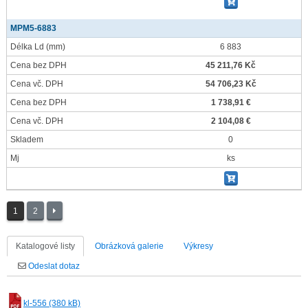
MPM5-6883
Délka Ld
(mm)
6 883
Cena bez DPH
45 211,76 Kč
Cena vč. DPH
54 706,23 Kč
Cena bez DPH
1 738,91 €
Cena vč. DPH
2 104,08 €
Skladem
0
Mj
ks
1
2
Katalogové listy
Obrázková galerie
Výkresy
Odeslat dotaz
kl-556 (380 kB)