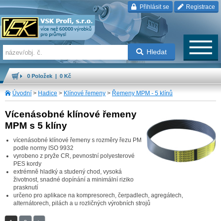
Přihlásit se
Registrace
Hledat
0 Položek | 0 Kč
Úvodní
>
Hadice
>
Klínové řemeny
>
Řemeny MPM - 5 klínů
Vícenásobné klínové řemeny
MPM s 5 klíny
vícenásobné klínové řemeny s rozměry řezu PM
podle normy ISO 9932
vyrobeno z pryže CR, pevnostní polyesterové
PES kordy
extrémně hladký a studený chod, vysoká
životnost, snadné dopínání a minimální riziko
prasknutí
určeno pro aplikace na kompresorech, čerpadlech, agregátech,
alternátorech, pilách a u rozličných výrobních strojů