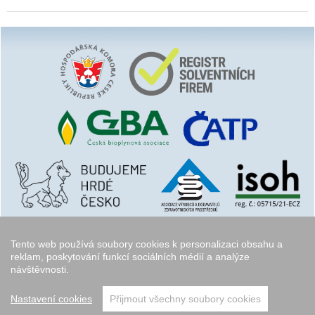
Tento web používá soubory cookies k personalizaci obsahu a
reklam, poskytování funkcí sociálních médií a analýze
návštěvnosti.
Copyright © 2006 - 2026
Walk.cz
Nastavení cookies
Přijmout všechny soubory cookies
přeskočit nahoru ↑