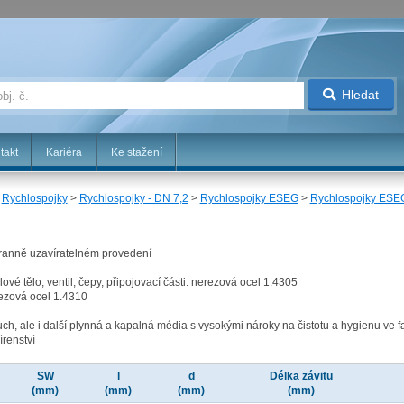
Hledat
takt
Kariéra
Ke stažení
>
Rychlospojky
>
Rychlospojky - DN 7,2
>
Rychlospojky ESEG
>
Rychlospojky ESEG
tranně uzavíratelném provedení
ilové tělo, ventil, čepy, připojovací části: nerezová ocel 1.4305
rezová ocel 1.4310
ch, ale i další plynná a kapalná média s vysokými nároky na čistotu a hygienu v
írenství
SW
l
d
Délka závitu
(mm)
(mm)
(mm)
(mm)