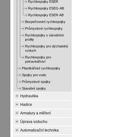
Rychlospojky ESER
Rychlospojky ESEG-AB
Rychlospojky ESER-AB
Bezpečnostní rychlospojky
Průmyslové rychlospojky
Rychlospojky s národními
profily
Rychlospojky pro dýchatelný
vzduch
Rychlospojky pro
potravinářství
Plastikářské rychlospojky
Spojky pro vodu
Průmyslové spojky
Stavební spojky
Hydraulika
Hadice
Armatury a měření
Úprava vzduchu
Automatizační technika