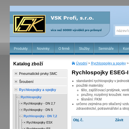
Produkty
Novinky
O firmě
Služby
Semináře
Kon
Katalog zboží
Úvodní
>
Rychlospojky a spojky
Rychlospojky ESEG-I
Pneumatické prvky SMC
standardní rychlospojky v jednos
Šroubení
použité materiály:
Rychlospojky a spojky
tělo, zajišťovací prstýnek, vent
pružiny, rozpěrný kroužek: ne
Rychlospojky
těsnění: FKM
Rychlospojky - DN 2,7
určeno zejména pro stlačený vzdu
zdravotnictví, potravinářství a stroj
Rychlospojky - DN 5
Rychlospojky - DN 7,2
Obj. č.
Závit
Rychlospojky ESX
Rychlospojky ES