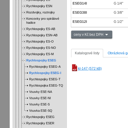
ESEG14I
G 1/4"
Rychlospojky ESN
Rozdvojky, roztrojky
ESEG38I
G 3/8"
Koncovky pro spirálové
ESEG12I
G 1/2"
hadice
Rychlospojky ES-AB
ceny v Kč bez DPH
Rychlospojky ESN-AB
Rychlospojky ES-O
Rychlospojky ES-NO
Katalogové listy
Obrázková ga
Rychlospojky ES-M
Rychlospojky ESEG
Rychlospojky ESEG-A
kl-147 (572 kB)
Rychlospojky ESEG-I
Rychlospojky ESEG-T
Rychlospojka ESEG-TQ
Vsuvky ESE-NA
Vsuvky ESE-NI
Vsuvky ESE-S
Vsuvka ESE-SQ
Rychlospojky ESEG
Rychlospojky ESER