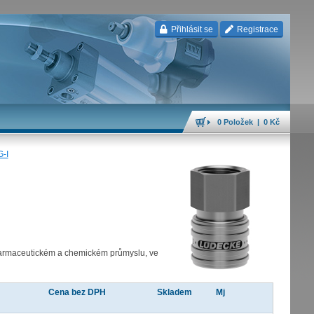
Přihlásit se
Registrace
0 Položek | 0 Kč
-I
e farmaceutickém a chemickém průmyslu, ve
Cena bez DPH
Skladem
Mj