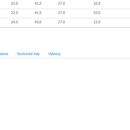
22,0
41,5
27,0
10,5
22,0
41,5
27,0
10,5
24,0
43,0
27,0
12,0
lerie
Technické listy
Výkresy