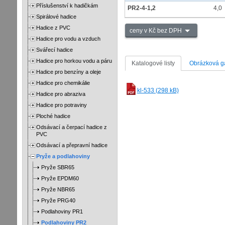
Příslušenství k hadičkám
PR2-4-1,2
4,0
Spirálové hadice
Hadice z PVC
ceny v Kč bez DPH
Hadice pro vodu a vzduch
Svářecí hadice
Hadice pro horkou vodu a páru
Katalogové listy
Obrázková ga
Hadice pro benzíny a oleje
Hadice pro chemikálie
kl-533 (298 kB)
Hadice pro abraziva
Hadice pro potraviny
Ploché hadice
Odsávací a čerpací hadice z
PVC
Odsávací a přepravní hadice
Pryže a podlahoviny
Pryže SBR65
Pryže EPDM60
Pryže NBR65
Pryže PRG40
Podlahoviny PR1
Podlahoviny PR2