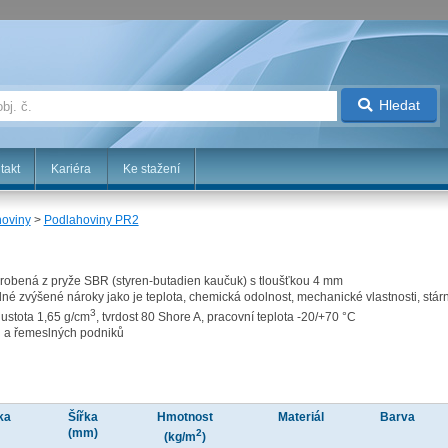
Hledat
takt
Kariéra
Ke stažení
hoviny
>
Podlahoviny PR2
robená z pryže SBR (styren-butadien kaučuk) s tloušťkou 4 mm
né zvýšené nároky jako je teplota, chemická odolnost, mechanické vlastnosti, stárn
3
hustota 1,65 g/cm
, tvrdost 80 Shore A, pracovní teplota -20/+70 °C
h a řemeslných podniků
ka
Šířka
Hmotnost
Materiál
Barva
)
(mm)
2
(kg/m
)