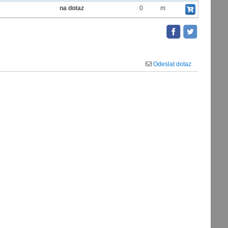
na dotaz
0
m
Odeslat dotaz