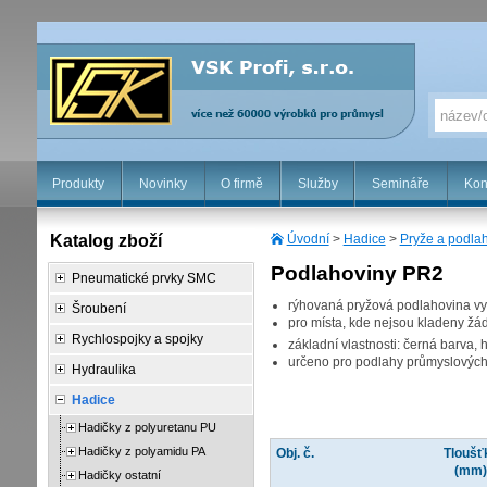
Produkty
Novinky
O firmě
Služby
Semináře
Kon
Katalog zboží
Úvodní
>
Hadice
>
Pryže a podla
Podlahoviny PR2
Pneumatické prvky SMC
rýhovaná pryžová podlahovina vy
Šroubení
pro místa, kde nejsou kladeny žád
Rychlospojky a spojky
základní vlastnosti: černá barva, 
určeno pro podlahy průmyslovýc
Hydraulika
Hadice
Hadičky z polyuretanu PU
Hadičky z polyamidu PA
Obj. č.
Tloušť
(mm
Hadičky ostatní