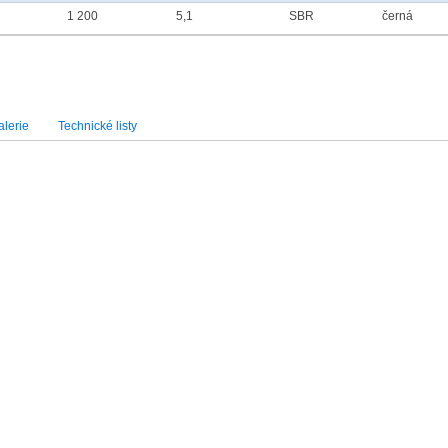
1 200
5,1
SBR
černá
lerie
Technické listy