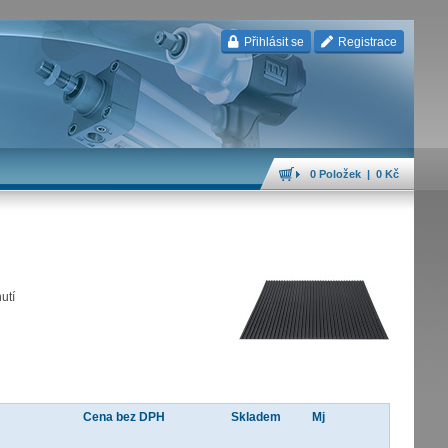
Přihlásit se
Registrace
0 Položek | 0 Kč
utí
Cena bez DPH
Skladem
Mj