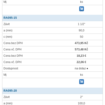
Mj
ks
RA095-15
Závit
1 1/2"
a
(mm)
90,0
c
(mm)
50
Cena bez DPH
473,95 Kč
Cena vč. DPH
573,48 Kč
Cena bez DPH
18,23 €
Cena vč. DPH
22,06 €
Dostupnost
na dotaz ●
Mj
ks
RA095-20
Závit
2"
a
(mm)
100,0