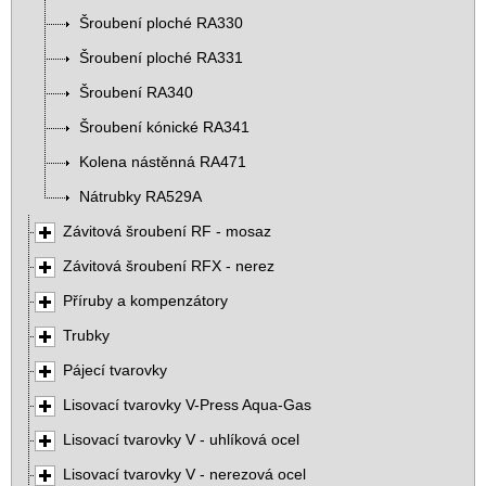
Šroubení ploché RA330
Šroubení ploché RA331
Šroubení RA340
Šroubení kónické RA341
Kolena nástěnná RA471
Nátrubky RA529A
Závitová šroubení RF - mosaz
Závitová šroubení RFX - nerez
Příruby a kompenzátory
Trubky
Pájecí tvarovky
Lisovací tvarovky V-Press Aqua-Gas
Lisovací tvarovky V - uhlíková ocel
Lisovací tvarovky V - nerezová ocel