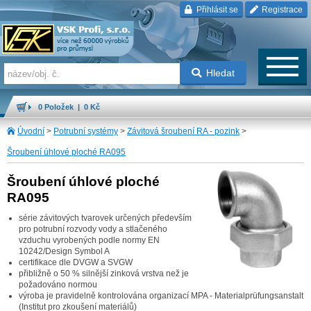
Přihlásit se
Registrace
Hledat
0 Položek | 0 Kč
Úvodní
>
Potrubní systémy
>
Závitová šroubení RA - pozink
>
Šroubení úhlové ploché RA095
Šroubení úhlové ploché
RA095
série závitových tvarovek určených především
pro potrubní rozvody vody a stlačeného
vzduchu vyrobených podle normy EN
10242/Design Symbol A
certifikace dle DVGW a SVGW
přibližně o 50 % silnější zinková vrstva než je
požadováno normou
výroba je pravidelně kontrolována organizací MPA - Materialprüfungsanstalt
(Institut pro zkoušení materiálů)