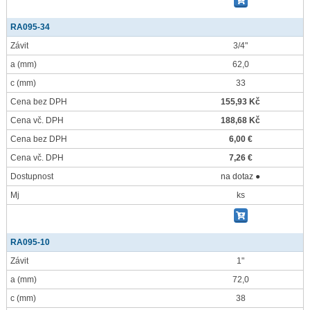
RA095-34
Závit
3/4"
a
(mm)
62,0
c
(mm)
33
Cena bez DPH
155,93 Kč
Cena vč. DPH
188,68 Kč
Cena bez DPH
6,00 €
Cena vč. DPH
7,26 €
Dostupnost
na dotaz ●
Mj
ks
RA095-10
Závit
1"
a
(mm)
72,0
c
(mm)
38