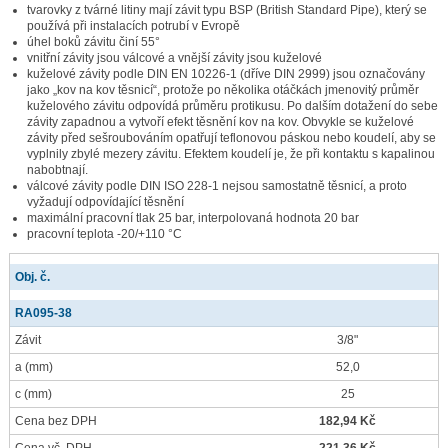
tvarovky z tvárné litiny mají závit typu BSP (British Standard Pipe), který se
používá při instalacích potrubí v Evropě
úhel boků závitu činí 55°
vnitřní závity jsou válcové a vnější závity jsou kuželové
kuželové závity podle DIN EN 10226-1 (dříve DIN 2999) jsou označovány
jako „kov na kov těsnicí“, protože po několika otáčkách jmenovitý průměr
kuželového závitu odpovídá průměru protikusu. Po dalším dotažení do sebe
závity zapadnou a vytvoří efekt těsnění kov na kov. Obvykle se kuželové
závity před sešroubováním opatřují teflonovou páskou nebo koudelí, aby se
vyplnily zbylé mezery závitu. Efektem koudelí je, že při kontaktu s kapalinou
nabobtnají.
válcové závity podle DIN ISO 228-1 nejsou samostatně těsnicí, a proto
vyžadují odpovídající těsnění
maximální pracovní tlak 25 bar, interpolovaná hodnota 20 bar
pracovní teplota -20/+110 °C
Obj. č.
RA095-38
Závit
3/8"
a
(mm)
52,0
c
(mm)
25
Cena bez DPH
182,94 Kč