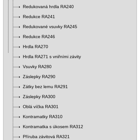
Redukovaná hrdla RA240
Redukce RA241
Redukované vsuvky RA245
Redukce RA246
Hrdla RA270
Hrdla RA271 s vniřními závity
Vsuvky RA280
Záslepky RA290
Zátky bez lemu RA291
Záslepky RA300
Oblá víčka RA301
Kontramatky RA310
Kontramatka s úkosem RA312
Příruba závitová RA321