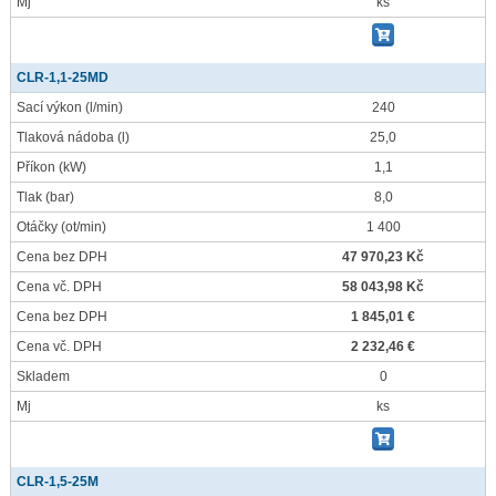
Mj
ks
CLR-1,1-25MD
Sací výkon
(l/min)
240
Tlaková nádoba
(l)
25,0
Příkon
(kW)
1,1
Tlak
(bar)
8,0
Otáčky
(ot/min)
1 400
Cena bez DPH
47 970,23 Kč
Cena vč. DPH
58 043,98 Kč
Cena bez DPH
1 845,01 €
Cena vč. DPH
2 232,46 €
Skladem
0
Mj
ks
CLR-1,5-25M