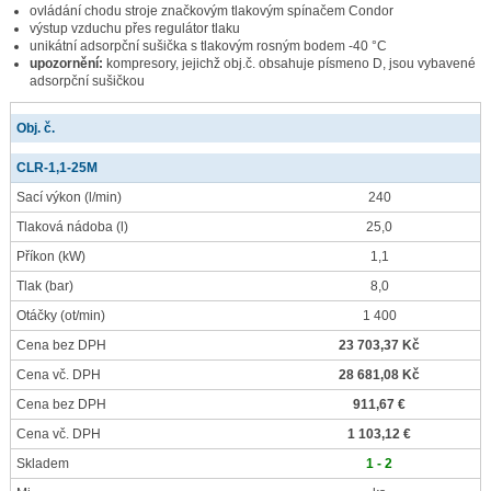
ovládání chodu stroje značkovým tlakovým spínačem Condor
výstup vzduchu přes regulátor tlaku
unikátní adsorpční sušička s tlakovým rosným bodem -40 °C
upozornění:
kompresory, jejichž obj.č. obsahuje písmeno D, jsou vybavené
adsorpční sušičkou
Obj. č.
CLR-1,1-25M
Sací výkon
(l/min)
240
Tlaková nádoba
(l)
25,0
Příkon
(kW)
1,1
Tlak
(bar)
8,0
Otáčky
(ot/min)
1 400
Cena bez DPH
23 703,37 Kč
Cena vč. DPH
28 681,08 Kč
Cena bez DPH
911,67 €
Cena vč. DPH
1 103,12 €
Skladem
1 - 2