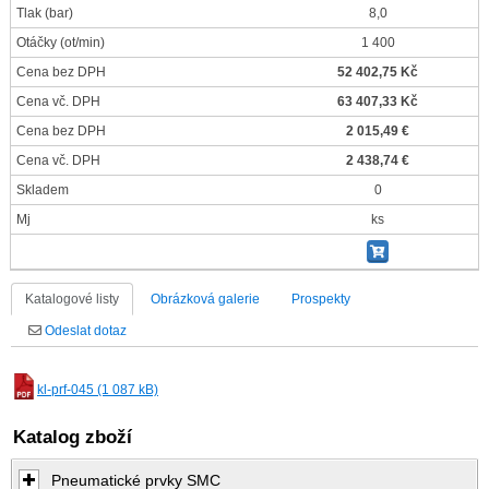
Tlak
(bar)
8,0
Otáčky
(ot/min)
1 400
Cena bez DPH
52 402,75 Kč
Cena vč. DPH
63 407,33 Kč
Cena bez DPH
2 015,49 €
Cena vč. DPH
2 438,74 €
Skladem
0
Mj
ks
Katalogové listy
Obrázková galerie
Prospekty
Odeslat dotaz
kl-prf-045 (1 087 kB)
Katalog zboží
Pneumatické prvky SMC