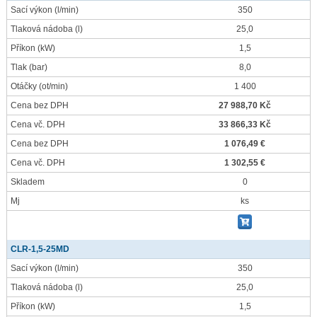
Sací výkon
(l/min)
350
Tlaková nádoba
(l)
25,0
Příkon
(kW)
1,5
Tlak
(bar)
8,0
Otáčky
(ot/min)
1 400
Cena bez DPH
27 988,70 Kč
Cena vč. DPH
33 866,33 Kč
Cena bez DPH
1 076,49 €
Cena vč. DPH
1 302,55 €
Skladem
0
Mj
ks
CLR-1,5-25MD
Sací výkon
(l/min)
350
Tlaková nádoba
(l)
25,0
Příkon
(kW)
1,5