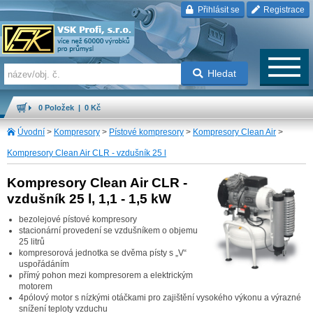
Přihlásit se
Registrace
Hledat
0 Položek | 0 Kč
Úvodní
>
Kompresory
>
Pístové kompresory
>
Kompresory Clean Air
>
Kompresory Clean Air CLR - vzdušník 25 l
Kompresory Clean Air CLR -
vzdušník 25 l, 1,1 - 1,5 kW
bezolejové pístové kompresory
stacionární provedení se vzdušníkem o objemu
25 litrů
kompresorová jednotka se dvěma písty s „V“
uspořádáním
přímý pohon mezi kompresorem a elektrickým
motorem
4pólový motor s nízkými otáčkami pro zajištění vysokého výkonu a výrazné
snížení teploty vzduchu