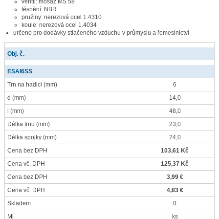
ventil: mosaz MS 58
těsnění: NBR
pružiny: nerezová ocel 1.4310
koule: nerezová ocel 1.4034
určeno pro dodávky stlačeného vzduchu v průmyslu a řemeslnictví
Obj. č.
ESAI6SS
Trn na hadici
(mm)
6
d
(mm)
14,0
l
(mm)
48,0
Délka trnu
(mm)
23,0
Délka spojky
(mm)
24,0
Cena bez DPH
103,61 Kč
Cena vč. DPH
125,37 Kč
Cena bez DPH
3,99 €
Cena vč. DPH
4,83 €
Skladem
0
Mj
ks