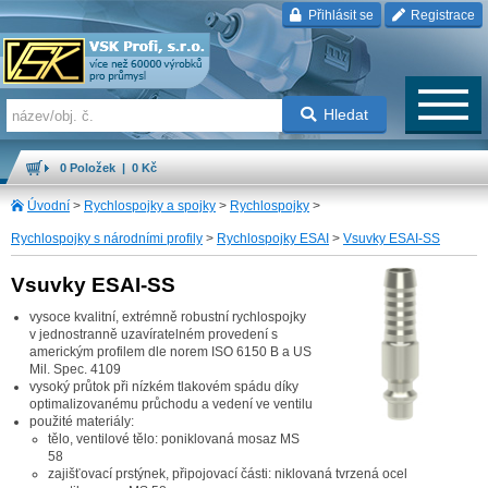
Přihlásit se
Registrace
Hledat
0 Položek | 0 Kč
Úvodní
>
Rychlospojky a spojky
>
Rychlospojky
>
Rychlospojky s národními profily
>
Rychlospojky ESAI
>
Vsuvky ESAI-SS
Vsuvky ESAI-SS
vysoce kvalitní, extrémně robustní rychlospojky
v jednostranně uzavíratelném provedení s
americkým profilem dle norem ISO 6150 B a US
Mil. Spec. 4109
vysoký průtok při nízkém tlakovém spádu díky
optimalizovanému průchodu a vedení ve ventilu
použité materiály:
tělo, ventilové tělo: poniklovaná mosaz MS
58
zajišťovací prstýnek, připojovací části: niklovaná tvrzená ocel