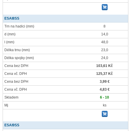
ESAI8SS
Trn na hadici
(mm)
8
d
(mm)
14,0
l
(mm)
48,0
Délka trnu
(mm)
23,0
Délka spojky
(mm)
24,0
Cena bez DPH
103,61 Kč
Cena vč. DPH
125,37 Kč
Cena bez DPH
3,99 €
Cena vč. DPH
4,83 €
Skladem
6 - 10
Mj
ks
ESAI9SS