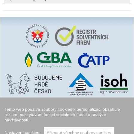
Tento web používá soubory cookies k personalizaci obsahu a
reklam, poskytování funkcí sociálních médií a analýze
návštěvnosti.
Copyright © 2006 - 2026
Walk.cz
Nastavení cookies
Přijmout všechny soubory cookies