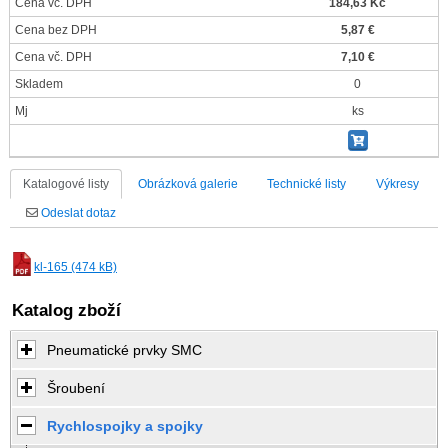
Cena vč. DPH
184,63 Kč
Cena bez DPH
5,87 €
Cena vč. DPH
7,10 €
Skladem
0
Mj
ks
Katalogové listy
Obrázková galerie
Technické listy
Výkresy
Odeslat dotaz
kl-165 (474 kB)
Katalog zboží
Pneumatické prvky SMC
Šroubení
Rychlospojky a spojky