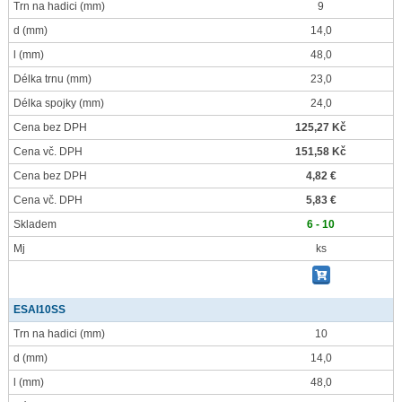
Trn na hadici
(mm)
9
d
(mm)
14,0
l
(mm)
48,0
Délka trnu
(mm)
23,0
Délka spojky
(mm)
24,0
Cena bez DPH
125,27 Kč
Cena vč. DPH
151,58 Kč
Cena bez DPH
4,82 €
Cena vč. DPH
5,83 €
Skladem
6 - 10
Mj
ks
ESAI10SS
Trn na hadici
(mm)
10
d
(mm)
14,0
l
(mm)
48,0