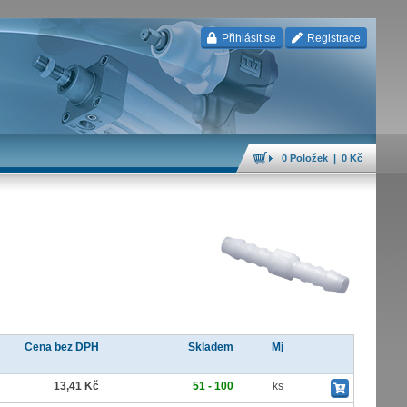
Přihlásit se
Registrace
0 Položek | 0 Kč
Cena bez DPH
Skladem
Mj
13,41 Kč
51 - 100
ks