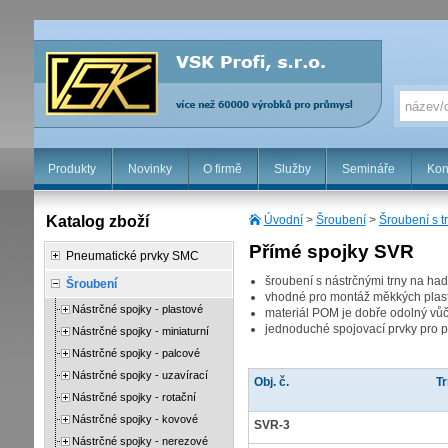
Produkty
Novinky
O firmě
Služby
Semináře
Kon
Katalog zboží
Úvodní
>
Šroubení
>
Šroubení s t
Přímé spojky SVR
Pneumatické prvky SMC
šroubení s nástrčnými trny na had
Šroubení
vhodné pro montáž měkkých plas
Nástrčné spojky - plastové
materiál POM je dobře odolný vůč
jednoduché spojovací prvky pro p
Nástrčné spojky - miniaturní
Nástrčné spojky - palcové
Nástrčné spojky - uzavírací
Obj. č.
Tr
Nástrčné spojky - rotační
Nástrčné spojky - kovové
SVR-3
Nástrčné spojky - nerezové