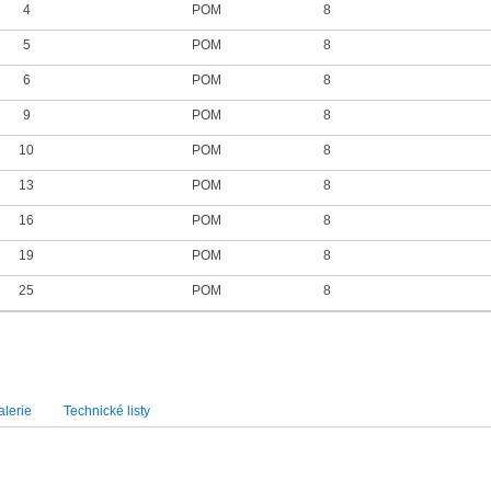
4
POM
8
5
POM
8
6
POM
8
9
POM
8
10
POM
8
13
POM
8
16
POM
8
19
POM
8
25
POM
8
lerie
Technické listy