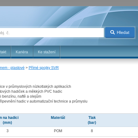
Hledat
takt
Kariéra
Ke stažení
rnem - plastové
>
Přímé spojky SVR
ice v průmyslových nízkotlakých aplikacích
tových hadiček a měkkých PVC hadic
i benzínu, naftě a olejům
řipevnění hadic v automatizační technice a průmyslu
n na hadici
Materiál
Tlak
(mm)
(bar)
3
POM
8