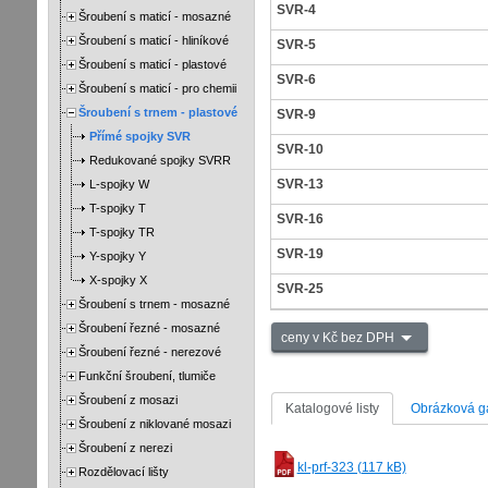
SVR-4
Šroubení s maticí - mosazné
Šroubení s maticí - hliníkové
SVR-5
Šroubení s maticí - plastové
SVR-6
Šroubení s maticí - pro chemii
Šroubení s trnem - plastové
SVR-9
Přímé spojky SVR
SVR-10
Redukované spojky SVRR
SVR-13
L-spojky W
T-spojky T
SVR-16
T-spojky TR
SVR-19
Y-spojky Y
X-spojky X
SVR-25
Šroubení s trnem - mosazné
Šroubení řezné - mosazné
ceny v Kč bez DPH
Šroubení řezné - nerezové
Funkční šroubení, tlumiče
Šroubení z mosazi
Katalogové listy
Obrázková ga
Šroubení z niklované mosazi
Šroubení z nerezi
kl-prf-323 (117 kB)
Rozdělovací lišty