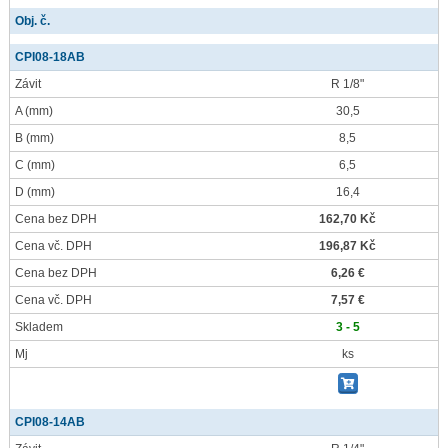
Obj. č.
CPI08-18AB
Závit
R 1/8"
A
(mm)
30,5
B
(mm)
8,5
C
(mm)
6,5
D
(mm)
16,4
Cena bez DPH
162,70 Kč
Cena vč. DPH
196,87 Kč
Cena bez DPH
6,26 €
Cena vč. DPH
7,57 €
Skladem
3 - 5
Mj
ks
CPI08-14AB