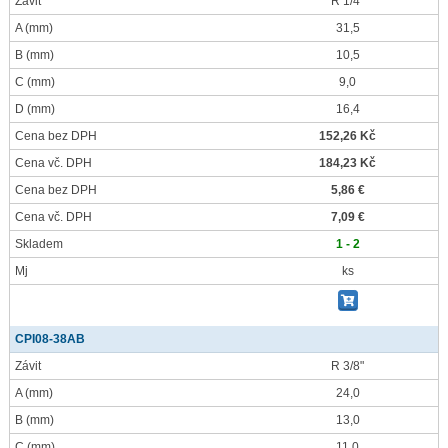
Závit
R 1/4"
A
(mm)
31,5
B
(mm)
10,5
C
(mm)
9,0
D
(mm)
16,4
Cena bez DPH
152,26 Kč
Cena vč. DPH
184,23 Kč
Cena bez DPH
5,86 €
Cena vč. DPH
7,09 €
Skladem
1 - 2
Mj
ks
CPI08-38AB
Závit
R 3/8"
A
(mm)
24,0
B
(mm)
13,0
C
(mm)
11,0