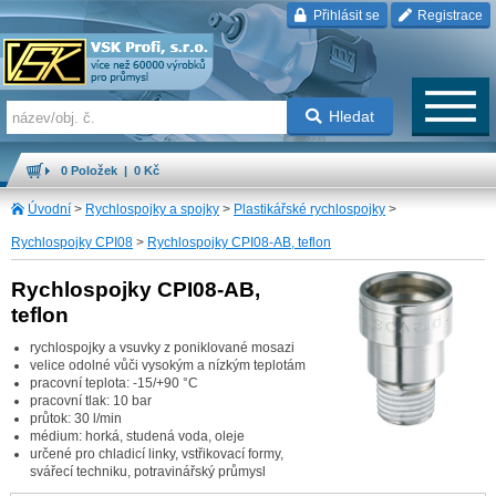
Přihlásit se
Registrace
Hledat
0 Položek | 0 Kč
Úvodní
>
Rychlospojky a spojky
>
Plastikářské rychlospojky
>
Rychlospojky CPI08
>
Rychlospojky CPI08-AB, teflon
Rychlospojky CPI08-AB,
teflon
rychlospojky a vsuvky z poniklované mosazi
velice odolné vůči vysokým a nízkým teplotám
pracovní teplota: -15/+90 °C
pracovní tlak: 10 bar
průtok: 30 l/min
médium: horká, studená voda, oleje
určené pro chladicí linky, vstřikovací formy,
svářecí techniku, potravinářský průmysl