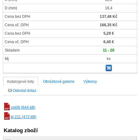
D
(mm)
16,4
Cena bez DPH
137,48 Kč
Cena vč. DPH
166,35 Kč
Cena bez DPH
5,29 €
Cena vč. DPH
6,40 €
Skladem
11 - 20
Mj
ks
Katalogové listy
Obrázková galerie
Výkresy
Odeslat dotaz
cpi08 (644 kB)
kl-211 (472 kB)
Katalog zboží