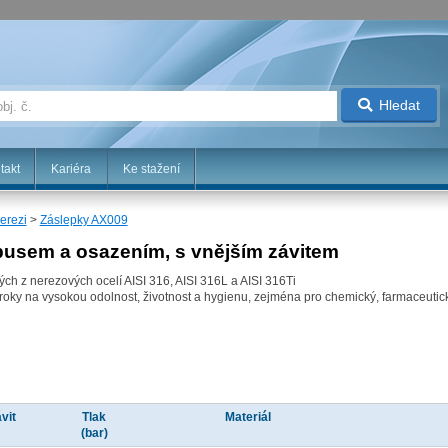
Hledat
takt
Kariéra
Ke stažení
erezi
>
Záslepky AX009
usem a osazením, s vnějším závitem
ch z nerezových ocelí AISI 316, AISI 316L a AISI 316Ti
oky na vysokou odolnost, životnost a hygienu, zejména pro chemický, farmaceutický
vit
Tlak
Materiál
(bar)