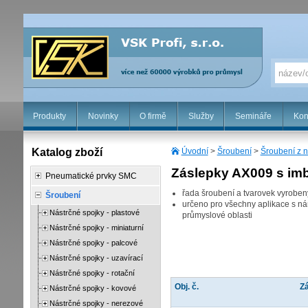
Produkty
Novinky
O firmě
Služby
Semináře
Kon
Katalog zboží
Úvodní
>
Šroubení
>
Šroubení z n
Záslepky AX009 s imb
Pneumatické prvky SMC
řada šroubení a tvarovek vyrobený
Šroubení
určeno pro všechny aplikace s nár
Nástrčné spojky - plastové
průmyslové oblasti
Nástrčné spojky - miniaturní
Nástrčné spojky - palcové
Nástrčné spojky - uzavírací
Nástrčné spojky - rotační
Obj. č.
Zá
Nástrčné spojky - kovové
Nástrčné spojky - nerezové