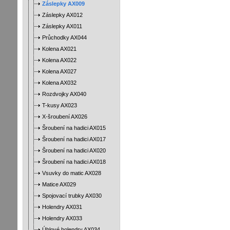
Záslepky AX009
Záslepky AX012
Záslepky AX011
Průchodky AX044
Kolena AX021
Kolena AX022
Kolena AX027
Kolena AX032
Rozdvojky AX040
T-kusy AX023
X-šroubení AX026
Šroubení na hadici AX015
Šroubení na hadici AX017
Šroubení na hadici AX020
Šroubení na hadici AX018
Vsuvky do matic AX028
Matice AX029
Spojovací trubky AX030
Holendry AX031
Holendry AX033
Úhlové holendry AX034