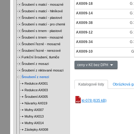
AX009-18
G 
Šroubení s maticí - mosazné
Šroubení s maticí - hliníkové
AX009-14
G 
Šroubení s maticí - plastové
AX009-38
G 
Šroubení s maticí - pro chemii
Šroubení s trnem - plastové
AX009-12
G 
Šroubení s trnem - mosazné
AX009-34
G 
Šroubení řezné - mosazné
Šroubení řezné - nerezové
AX009-10
G
Funkční šroubení, tlumiče
Šroubení z mosazi
ceny v Kč bez DPH
Šroubení z niklované mosazi
Šroubení z nerezi
Redukce AX001
Katalogové listy
Obrázková ga
Redukce AX003
Šroubení AX005
kl-078 (635 kB)
Návarky AX019
Mufny AX007
Mufny AX013
Mufny AX014
Záslepky AX008