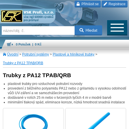
Přihlásit se
Registrace
Hledat
0 Položek | 0 Kč
Úvodní
>
Potrubní systémy
>
Plastové a hliníkové trubky
>
Trubky z PA12 TPAB/QRB
Trubky z PA12 TPAB/QRB
plastové trubky pro vzduchové potrubní rozvody
provedení z běžného polyamidu PA12 nebo z grilamidu s vysokou odolností
vůči UV-záření a ve samozhášecím provedení
dodávané v rolích 25 m nebo v tvrzených tyčích 4 m v modré barvě
minimální tlakový spád, eliminace koroze, nízká hmotnost snadná instalace