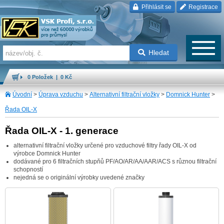
Přihlásit se
Registrace
Hledat
0 Položek | 0 Kč
Úvodní
>
Úprava vzduchu
>
Alternativní filtrační vložky
>
Domnick Hunter
>
Řada OIL-X
Řada OIL-X - 1. generace
alternativní filtrační vložky určené pro vzduchové filtry řady OIL-X od
výrobce Domnick Hunter
dodávané pro 6 filtračních stupňů PF/AO/AR/AA/AAR/ACS s různou filtrační
schopností
nejedná se o originální výrobky uvedené značky