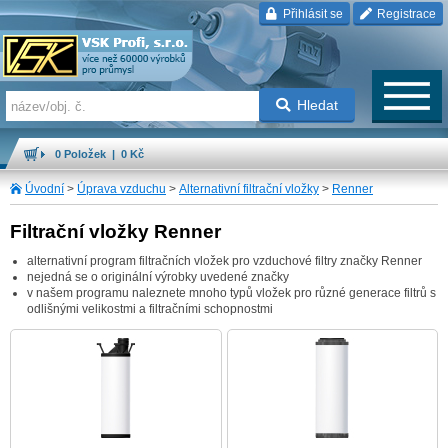
Přihlásit se
Registrace
Hledat
0 Položek | 0 Kč
Úvodní
>
Úprava vzduchu
>
Alternativní filtrační vložky
>
Renner
Filtrační vložky Renner
alternativní program filtračních vložek pro vzduchové filtry značky Renner
nejedná se o originální výrobky uvedené značky
v našem programu naleznete mnoho typů vložek pro různé generace filtrů s
odlišnými velikostmi a filtračními schopnostmi