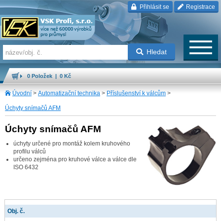
Přihlásit se
Registrace
Hledat
0 Položek | 0 Kč
Úvodní
>
Automatizační technika
>
Příslušenství k válcům
>
Úchyty snímačů AFM
Úchyty snímačů AFM
úchyty určené pro montáž kolem kruhového
profilu válců
určeno zejména pro kruhové válce a válce dle
ISO 6432
Obj. č.