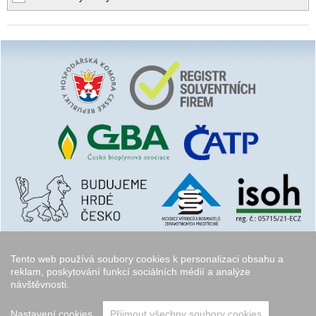
Tento web používá soubory cookies k personalizaci obsahu a
reklam, poskytování funkcí sociálních médií a analýze
návštěvnosti.
Copyright © 2006 - 2026
Walk.cz
Nastavení cookies
Přijmout všechny soubory cookies