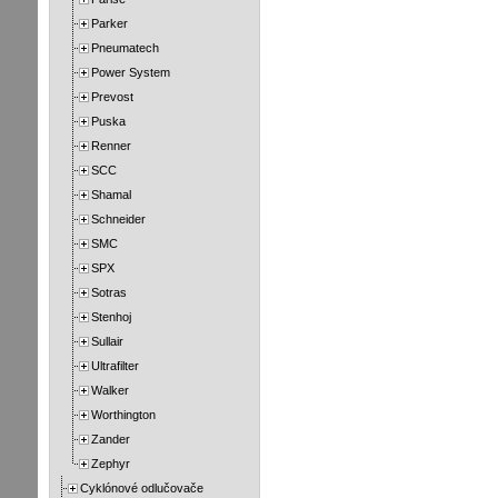
Parker
Pneumatech
Power System
Prevost
Puska
Renner
SCC
Shamal
Schneider
SMC
SPX
Sotras
Stenhoj
Sullair
Ultrafilter
Walker
Worthington
Zander
Zephyr
Cyklónové odlučovače