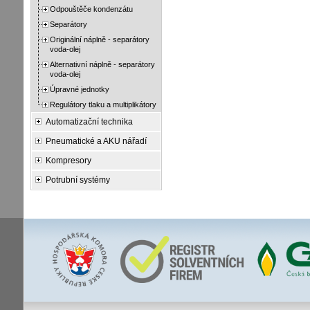
Odpouštěče kondenzátu
Separátory
Originální náplně - separátory
voda-olej
Alternativní náplně - separátory
voda-olej
Úpravné jednotky
Regulátory tlaku a multiplikátory
Automatizační technika
Pneumatické a AKU nářadí
Kompresory
Potrubní systémy