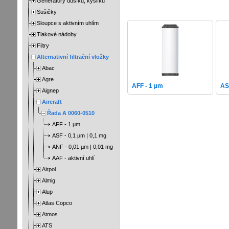
Generátory dusíku, kyslíku
Sušičky
Sloupce s aktivním uhlím
Tlakové nádoby
Filtry
Alternativní filtrační vložky
Abac
Agre
AFF - 1 µm
AS
Aignep
Aircraft
Řada A 0060-0510
AFF - 1 µm
ASF - 0,1 µm | 0,1 mg
ANF - 0,01 µm | 0,01 mg
AAF - aktivní uhlí
Airpol
Almig
Alup
Atlas Copco
Atmos
ATS