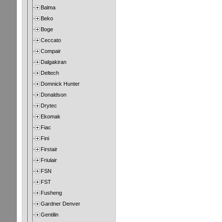
Balma
Beko
Boge
Ceccato
Compair
Dalgakiran
Deltech
Domnick Hunter
Donaldson
Drytec
Ekomak
Fiac
Fini
Firstair
Friulair
FSN
FST
Fusheng
Gardner Denver
Gentilin