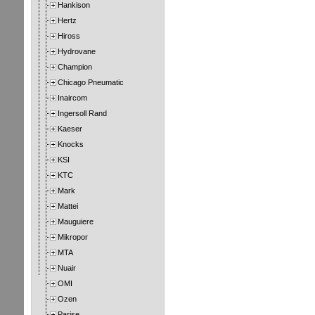
Hankison
Hertz
Hiross
Hydrovane
Champion
Chicago Pneumatic
Inaircom
Ingersoll Rand
Kaeser
Knocks
KSI
KTC
Mark
Mattei
Mauguiere
Mikropor
MTA
Nuair
OMI
Ozen
Parise