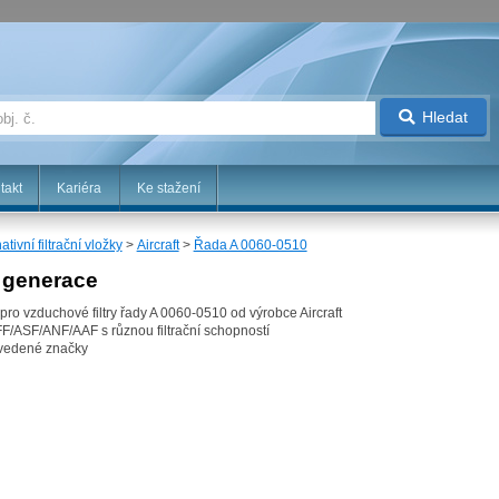
Hledat
takt
Kariéra
Ke stažení
ativní filtrační vložky
>
Aircraft
>
Řada A 0060-0510
. generace
é pro vzduchové filtry řady A 0060-0510 od výrobce Aircraft
FF/ASF/ANF/AAF s různou filtrační schopností
uvedené značky