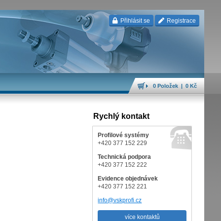
Přihlásit se
Registrace
0 Položek | 0 Kč
Rychlý kontakt
Profilové systémy
+420 377 152 229
Technická podpora
+420 377 152 222
Evidence objednávek
+420 377 152 221
info@vskprofi.cz
více kontaktů