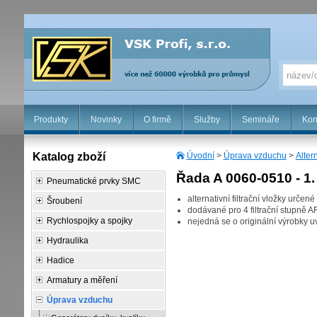
Produkty
Novinky
O firmě
Služby
Semináře
Kon
Katalog zboží
Úvodní
>
Úprava vzduchu
>
Altern
Řada A 0060-0510 - 1
Pneumatické prvky SMC
alternativní filtrační vložky určen
Šroubení
dodávané pro 4 filtrační stupně A
Rychlospojky a spojky
nejedná se o originální výrobky 
Hydraulika
Hadice
Armatury a měření
Úprava vzduchu