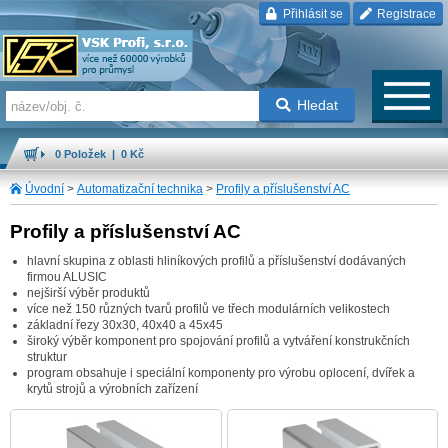
Přihlásit se
Registrace
Hledat
0 Položek | 0 Kč
Úvodní
>
Automatizační technika
>
Profily a příslušenství AC
Profily a příslušenství AC
hlavní skupina z oblasti hliníkových profilů a příslušenství dodávaných
firmou ALUSIC
nejširší výběr produktů
více než 150 různých tvarů profilů ve třech modulárních velikostech
základní řezy 30x30, 40x40 a 45x45
široký výběr komponent pro spojování profilů a vytváření konstrukčních
struktur
program obsahuje i speciální komponenty pro výrobu oplocení, dvířek a
krytů strojů a výrobních zařízení