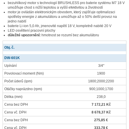
bezuhlíkový motor s technologií BRUSHLESS pro baterie systému M7 18 V
umožňuje chod s nižší teplotou a vyšší efektivitou a životností
motor je ovládán elektronickým obvodem, který zajišťuje optimalizaci
spotřeby energie z akumulátoru a umožňuje až o 50% delší provoz na
jedno nabití
baterie Li-ion 5,0 Ah, jmenovité napětí 18 V, kompletně nabité 20 V
LED osvětlení pracovní plochy
důležité upozornění:
hmotnost se rozumí bez akumulátoru
Obj. č.
DW-601K
Upínání
3/4"
Povolovací moment
(Nm)
1900
Počet úderů
(ipm)
1800;2000;2200
Otáčky naprázdno
(rpm)
900;1000;1700
Délka
(mm)
238,0
Cena bez DPH
7 172,21 Kč
Cena vč. DPH
8 678,37 Kč
Cena bez DPH
275,85 €
Cena vč. DPH
333,78 €