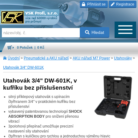
Přihlásit se
Registrace
Hledat
0 Položek | 0 Kč
Úvodní
>
Pneumatické a AKU nářadí
>
AKU nářadí M7 Power
>
Utahováky
>
Utahovák 3/4" DW-601K
Utahovák 3/4" DW-601K, v
kufříku bez příslušenství
silný příklepový utahovák s upínacím
čtyřhranem 3/4" v praktickém kufříku bez
příslušenství
vybavený patentovanou technologií
SHOCK
ABSORPTION BODY
pro snížení přenosu
vibrací
3polohový přepínač umožňuje precizní
nastavení síly utahování
čtyřhran s kuličkou pro rychlou a jednoduchou výměnu hlavic