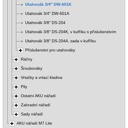
Utahovák 3/4" DW-601K
Utahovák 3/4" DW-601A
Utahovák 3/8" DS-204
Utahovák 3/8" DS-204K, v kufříku s příslušenstvím
Utahovák 3/8" DS-204A, sada v kufříku
Příslušenství pro utahováky
Ráčny
Šroubováky
Vrtačky a vrtací kladiva
Pily
Ostatní AKU nářadí
Zahradní nářadí
Sady nářadí
AKU nářadí M7 Lite