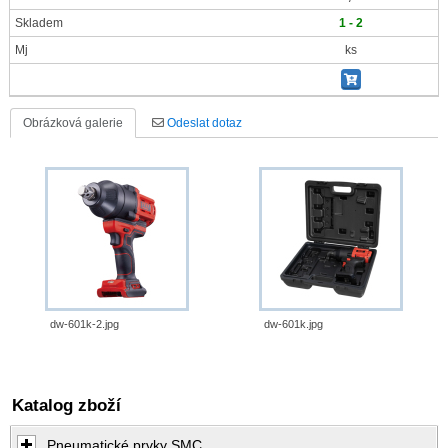
Skladem
1 - 2
Mj
ks
Obrázková galerie
Odeslat dotaz
dw-601k-2.jpg
dw-601k.jpg
Katalog zboží
Pneumatické prvky SMC