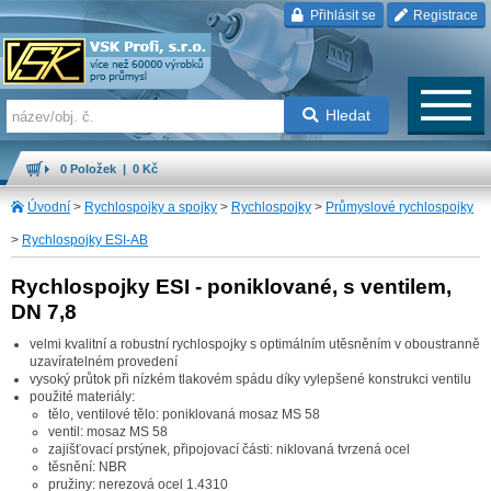
Přihlásit se
Registrace
Hledat
0 Položek | 0 Kč
Úvodní
>
Rychlospojky a spojky
>
Rychlospojky
>
Průmyslové rychlospojky
>
Rychlospojky ESI-AB
Rychlospojky ESI - poniklované, s ventilem,
DN 7,8
velmi kvalitní a robustní rychlospojky s optimálním utěsněním v oboustranně
uzavíratelném provedení
vysoký průtok při nízkém tlakovém spádu díky vylepšené konstrukci ventilu
použité materiály:
tělo, ventilové tělo: poniklovaná mosaz MS 58
ventil: mosaz MS 58
zajišťovací prstýnek, připojovací části: niklovaná tvrzená ocel
těsnění: NBR
pružiny: nerezová ocel 1.4310