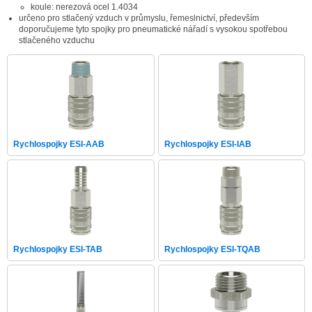
koule: nerezová ocel 1.4034
určeno pro stlačený vzduch v průmyslu, řemeslnictví, především
doporučujeme tyto spojky pro pneumatické nářadí s vysokou spotřebou
stlačeného vzduchu
Rychlospojky ESI-AAB
Rychlospojky ESI-IAB
Rychlospojky ESI-TAB
Rychlospojky ESI-TQAB