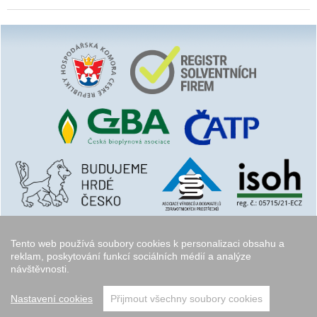
Tento web používá soubory cookies k personalizaci obsahu a
reklam, poskytování funkcí sociálních médií a analýze
návštěvnosti.
Copyright © 2006 - 2026
Walk.cz
Nastavení cookies
Přijmout všechny soubory cookies
přeskočit nahoru ↑