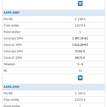
AAFA-198V
Pro filtr
C 198 A
Číslo vložky
12075 A
Počet vložek
1
Cena bez DPH
1 497,76 Kč
Cena vč. DPH
1 812,29 Kč
Cena bez DPH
57,61 €
Cena vč. DPH
69,71 €
Skladem
3 - 5
Mj
ks
AAFA-335V
Pro filtr
C 335 A
Číslo vložky
22075 A
Počet vložek
1