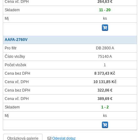
Cena vč. DPH
264,63 €
Skladem
11 - 20
Mj
ks
AAFA-2760V
Pro filtr
DB 2800 A
Číslo vložky
75140 A
Počet vložek
1
Cena bez DPH
8 373,43 Kč
Cena vč. DPH
10 131,85 Kč
Cena bez DPH
322,06 €
Cena vč. DPH
389,69 €
Skladem
1 - 2
Mj
ks
Obrázková galerie
Odeslat dotaz