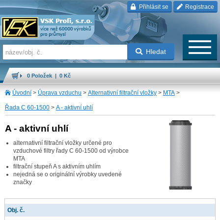
Přihlásit se
Registrace
Hledat
0 Položek | 0 Kč
Úvodní
>
Úprava vzduchu
>
Alternativní filtrační vložky
>
MTA
>
Řada C 60-1500
>
A - aktivní uhlí
A - aktivní uhlí
alternativní filtrační vložky určené pro
vzduchové filtry řady C 60-1500 od výrobce
MTA
filtrační stupeň A s aktivním uhlím
nejedná se o originální výrobky uvedené
značky
Obj. č.