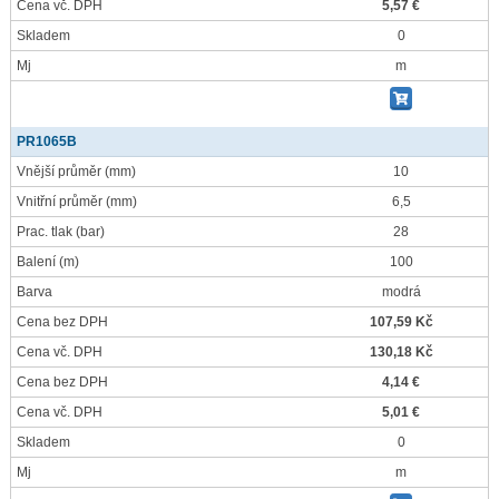
Cena vč. DPH
5,57 €
Skladem
0
Mj
m
PR1065B
Vnější průměr
(mm)
10
Vnitřní průměr
(mm)
6,5
Prac. tlak
(bar)
28
Balení
(m)
100
Barva
modrá
Cena bez DPH
107,59 Kč
Cena vč. DPH
130,18 Kč
Cena bez DPH
4,14 €
Cena vč. DPH
5,01 €
Skladem
0
Mj
m