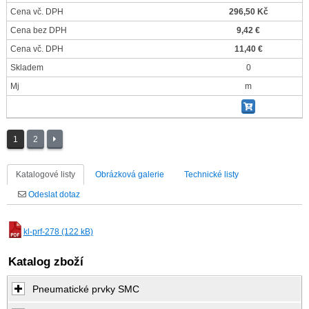
Cena vč. DPH
296,50 Kč
Cena bez DPH
9,42 €
Cena vč. DPH
11,40 €
Skladem
0
Mj
m
1
2
Katalogové listy
Obrázková galerie
Technické listy
Odeslat dotaz
kl-prf-278 (122 kB)
Katalog zboží
Pneumatické prvky SMC