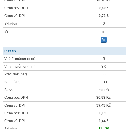
Cena vč. DPH
18,96 Kč
Cena bez DPH
0,60 €
Cena vč. DPH
0,73 €
Skladem
0
Mj
m
PR53B
Vnější průměr
(mm)
5
Vnitřní průměr
(mm)
3,0
Prac. tlak
(bar)
33
Balení
(m)
100
Barva
modrá
Cena bez DPH
30,93 Kč
Cena vč. DPH
37,43 Kč
Cena bez DPH
1,19 €
Cena vč. DPH
1,44 €
Skladem
11 - 20