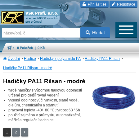
Přihlásit se
Registrace
Hledat
0 Položek | 0 Kč
Úvodní
>
Hadice
>
Hadičky z polyamidu PA
>
Hadičky PA11 Rilsan
>
Hadičky PA11 Rilsan - modré
Hadičky PA11 Rilsan - modré
tvrdé hadičky s výbornou tlakovou odolností
určené pro delší rovná vedení
vysoká odolnost vůči vlhkosti, slané vodě,
olejům, chemikáliím a stárnutí
pracovní teplota -40/+80 °C; tvrdost 63 °Sh
použití zejména v průmyslu, automatizační,
měřící a regulační technice
1
2