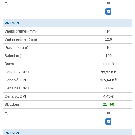
Mj
m
PR1412B
Vnější průměr
(mm)
14
Vnitřní průměr
(mm)
12,0
Prac. tlak
(bar)
10
Balení
(m)
100
Barva
modrá
Cena bez DPH
95,57 Kč
Cena vč. DPH
115,64 Kč
Cena bez DPH
3,68 €
Cena vč. DPH
4,45 €
Skladem
21 - 50
Mj
m
PR1512B