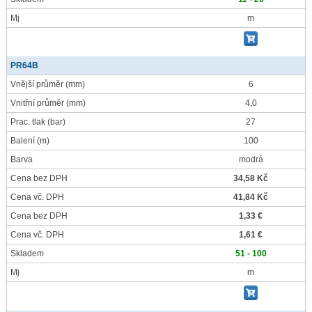
Mj
m
PR64B
Vnější průměr
(mm)
6
Vnitřní průměr
(mm)
4,0
Prac. tlak
(bar)
27
Balení
(m)
100
Barva
modrá
Cena bez DPH
34,58 Kč
Cena vč. DPH
41,84 Kč
Cena bez DPH
1,33 €
Cena vč. DPH
1,61 €
Skladem
51 - 100
Mj
m