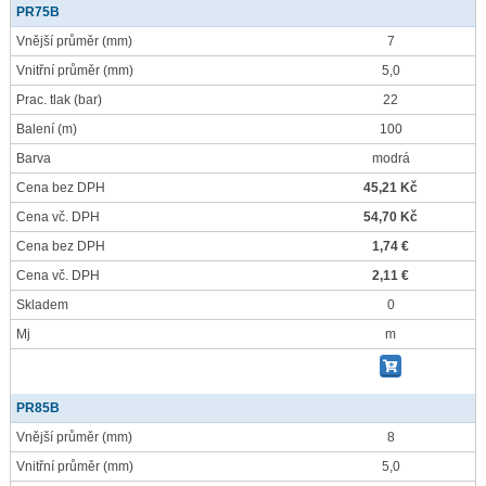
PR75B
Vnější průměr
(mm)
7
Vnitřní průměr
(mm)
5,0
Prac. tlak
(bar)
22
Balení
(m)
100
Barva
modrá
Cena bez DPH
45,21 Kč
Cena vč. DPH
54,70 Kč
Cena bez DPH
1,74 €
Cena vč. DPH
2,11 €
Skladem
0
Mj
m
PR85B
Vnější průměr
(mm)
8
Vnitřní průměr
(mm)
5,0