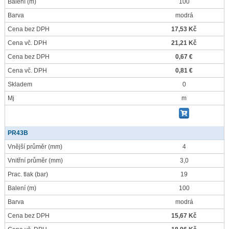
Balení
(m)
100
Barva
modrá
Cena bez DPH
17,53 Kč
Cena vč. DPH
21,21 Kč
Cena bez DPH
0,67 €
Cena vč. DPH
0,81 €
Skladem
0
Mj
m
PR43B
Vnější průměr
(mm)
4
Vnitřní průměr
(mm)
3,0
Prac. tlak
(bar)
19
Balení
(m)
100
Barva
modrá
Cena bez DPH
15,67 Kč