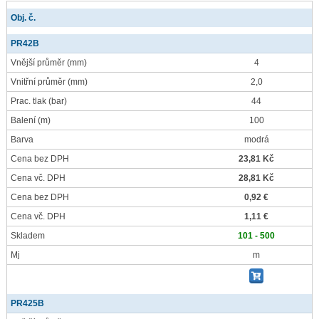
Obj. č.
PR42B
Vnější průměr
(mm)
4
Vnitřní průměr
(mm)
2,0
Prac. tlak
(bar)
44
Balení
(m)
100
Barva
modrá
Cena bez DPH
23,81 Kč
Cena vč. DPH
28,81 Kč
Cena bez DPH
0,92 €
Cena vč. DPH
1,11 €
Skladem
101 - 500
Mj
m
PR425B