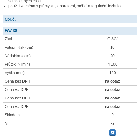
samostatných částí
použití zejména v průmyslu, laboratorní, měřící a regulační technice
Obj. č.
FWA38
Závit
G 3/8“
Vstupní tlak
(bar)
18
Nádobka
(ccm)
20
Průtok
(NI/min)
4 100
Výška
(mm)
180
Cena bez DPH
na dotaz
Cena vč. DPH
na dotaz
Cena bez DPH
na dotaz
Cena vč. DPH
na dotaz
Skladem
0
Mj
ks