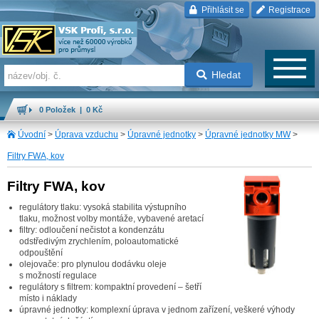
Přihlásit se
Registrace
Hledat
0 Položek | 0 Kč
Úvodní
>
Úprava vzduchu
>
Úpravné jednotky
>
Úpravné jednotky MW
>
Filtry FWA, kov
Filtry FWA, kov
regulátory tlaku: vysoká stabilita výstupního
tlaku, možnost volby montáže, vybavené aretací
filtry: odloučení nečistot a kondenzátu
odstředivým zrychlením, poloautomatické
odpouštění
olejovače: pro plynulou dodávku oleje
s možností regulace
regulátory s filtrem: kompaktní provedení – šetří
místo i náklady
úpravné jednotky: komplexní úprava v jednom zařízení, veškeré výhody