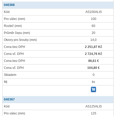
040366
Kód
AS100ALIS
Pro válec
(mm)
100
Rozteč
(mm)
60
Průměr čepu
(mm)
20
Otvory pro šrouby
(mm)
14,0
Cena bez DPH
2 251,87 Kč
Cena vč. DPH
2 724,76 Kč
Cena bez DPH
86,61 €
Cena vč. DPH
104,80 €
Skladem
0
Mj
ks
040367
Kód
AS125ALIS
Pro válec
(mm)
125