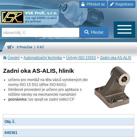
Přihlásit se
Registrace
Hledat
0 Položek | 0 Kč
Úvodní
>
Automatizační technika
>
Úchyty ISO 15552
>
Zadní oka AS-ALIS
Zadní oka AS-ALIS, hliník
určeno pro montáž na těla válců vyrobených dle
normy ISO 15 552 (dříve ISO 6431)
hliníkové provedení je určeno pro aplikace s
nižšími nároky na mechanické namáhání
poznámka:
lze spojit se zadní vidlicí CF
Obj. č.
040361