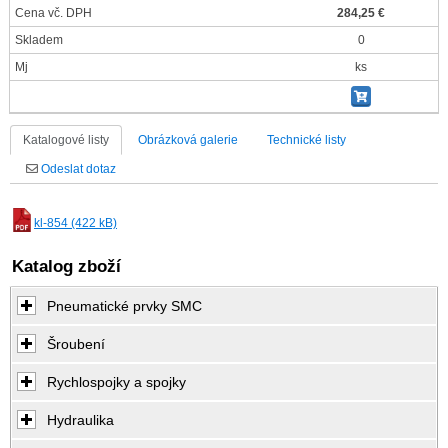
Cena vč. DPH
284,25 €
Skladem
0
Mj
ks
Katalogové listy
Obrázková galerie
Technické listy
Odeslat dotaz
kl-854 (422 kB)
Katalog zboží
Pneumatické prvky SMC
Šroubení
Rychlospojky a spojky
Hydraulika