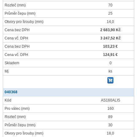
Rozteč
(mm)
70
Průměr čepu
(mm)
25
Otvory pro šrouby
(mm)
14,0
Cena bez DPH
2 683,90 Kč
Cena vč. DPH
3 247,52 Kč
Cena bez DPH
103,23 €
Cena vč. DPH
124,91 €
Skladem
0
Mj
ks
040368
Kód
AS160ALIS
Pro válec
(mm)
160
Rozteč
(mm)
89
Průměr čepu
(mm)
30
Otvory pro šrouby
(mm)
18,0