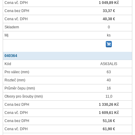
Cena vč. DPH
1 049,89 Kč
Cena bez DPH
33,37 €
Cena vč. DPH
40,38 €
Skladem
0
Mj
ks
040364
Kód
AS63ALIS
Pro válec
(mm)
63
Rozteč
(mm)
40
Průměr čepu
(mm)
16
Otvory pro šrouby
(mm)
11,0
Cena bez DPH
1 330,26 Kč
Cena vč. DPH
1 609,61 Kč
Cena bez DPH
51,16 €
Cena vč. DPH
61,90 €