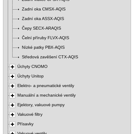
Zadní oka CMSX-AQIS
Zadní oka ASSX-AQIS
Čepy SECX-ARAQIS
Čelní příruby FLVX-AQIS
Nízké patky PBX-AQIS
Středová zavěšení CTX-AQIS
Úchyty CNOMO
Úchyty Unitop
Elektro- a pneumatické ventily
Manuální a mechanické ventily
Ejektory, vakuové pumpy
Vakuové filtry
Přísavky
Vakuové ventily