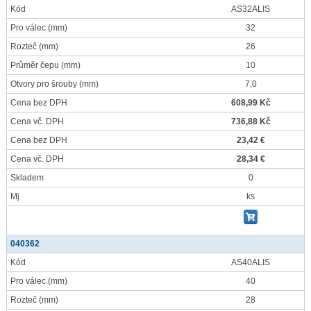
Kód
AS32ALIS
Pro válec
(mm)
32
Rozteč
(mm)
26
Průměr čepu
(mm)
10
Otvory pro šrouby
(mm)
7,0
Cena bez DPH
608,99 Kč
Cena vč. DPH
736,88 Kč
Cena bez DPH
23,42 €
Cena vč. DPH
28,34 €
Skladem
0
Mj
ks
040362
Kód
AS40ALIS
Pro válec
(mm)
40
Rozteč
(mm)
28