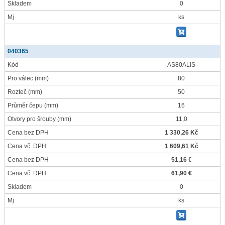
Skladem
0
Mj
ks
040365
Kód
AS80ALIS
Pro válec
(mm)
80
Rozteč
(mm)
50
Průměr čepu
(mm)
16
Otvory pro šrouby
(mm)
11,0
Cena bez DPH
1 330,26 Kč
Cena vč. DPH
1 609,61 Kč
Cena bez DPH
51,16 €
Cena vč. DPH
61,90 €
Skladem
0
Mj
ks