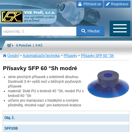
Přihlásit se
Registrace
Hledat
0 Položek | 0 Kč
Úvodní
>
Automatizační technika
>
Přísavky
>
Přísavky SFP 60 °Sh
Přísavky SFP 60 °Sh modré
série plochých přísavek s extrémně dlouhou
životností 3-4× vyšší než u běžných pryžových
přísavek
materiál: žluté PU s tvrdostí 40 °Sh, modré PU s
tvrdostí 60 °Sh
určeno pro manipulaci s hladkými a rovnými
předměty, vhodné např. pro kartonové krabice
Obj. č.
SFP20B