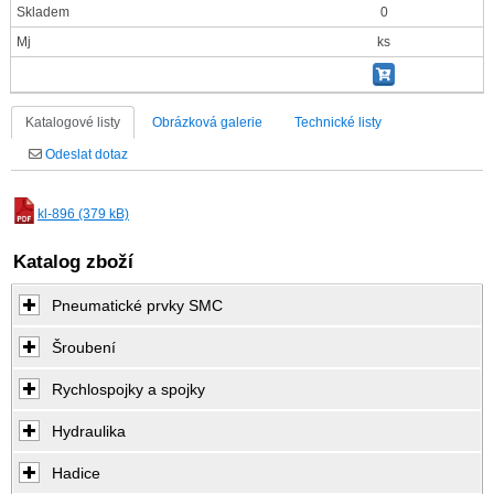
Skladem
0
Mj
ks
Katalogové listy
Obrázková galerie
Technické listy
Odeslat dotaz
kl-896 (379 kB)
Katalog zboží
Pneumatické prvky SMC
Šroubení
Rychlospojky a spojky
Hydraulika
Hadice