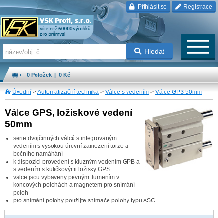
Přihlásit se
Registrace
Hledat
0 Položek | 0 Kč
Úvodní
>
Automatizační technika
>
Válce s vedením
>
Válce GPS 50mm
Válce GPS, ložiskové vedení
50mm
série dvojčinných válců s integrovaným
vedením s vysokou úrovní zamezení torze a
bočního namáhání
k dispozici provedení s kluzným vedením GPB a
s vedením s kuličkovými ložisky GPS
válce jsou vybaveny pevným tlumením v
koncových polohách a magnetem pro snímání
poloh
pro snímání polohy použijte snímače polohy typu ASC