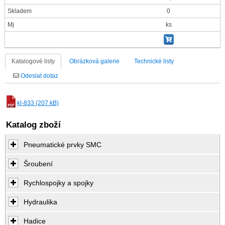
Skladem
0
Mj
ks
Katalogové listy
Obrázková galerie
Technické listy
Odeslat dotaz
kl-833 (207 kB)
Katalog zboží
Pneumatické prvky SMC
Šroubení
Rychlospojky a spojky
Hydraulika
Hadice