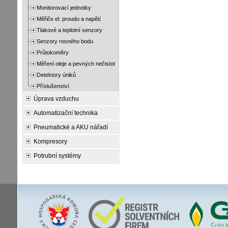
Monitorovací jednotky
Měřiče el. proudu a napětí
Tlakové a teplotní senzory
Senzory rosného bodu
Průtokoměry
Měření oleje a pevných nečistot
Detektory úniků
Příslušenství
Úprava vzduchu
Automatizační technika
Pneumatické a AKU nářadí
Kompresory
Potrubní systémy