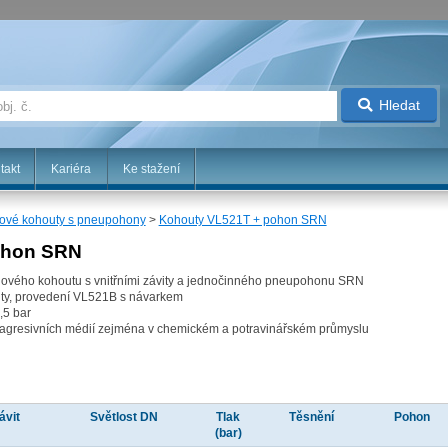
Hledat
takt
Kariéra
Ke stažení
ové kohouty s pneupohony
>
Kohouty VL521T + pohon SRN
ohon SRN
lového kohoutu s vnitřními závity a jednočinného pneupohonu SRN
vity, provedení VL521B s návarkem
,5 bar
ů agresivních médií zejména v chemickém a potravinářském průmyslu
ávit
Světlost DN
Tlak
Těsnění
Pohon
(bar)