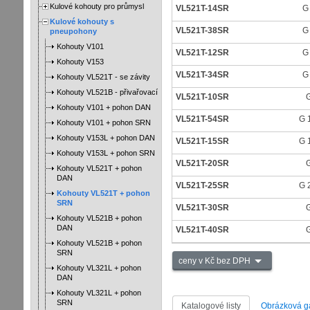
Kulové kohouty pro průmysl
VL521T-14SR
G
Kulové kohouty s
VL521T-38SR
G
pneupohony
Kohouty V101
VL521T-12SR
G
Kohouty V153
VL521T-34SR
G
Kohouty VL521T - se závity
Kohouty VL521B - přivařovací
VL521T-10SR
G
Kohouty V101 + pohon DAN
VL521T-54SR
G 
Kohouty V101 + pohon SRN
Kohouty V153L + pohon DAN
VL521T-15SR
G 
Kohouty V153L + pohon SRN
VL521T-20SR
G
Kohouty VL521T + pohon
DAN
VL521T-25SR
G 
Kohouty VL521T + pohon
SRN
VL521T-30SR
G
Kohouty VL521B + pohon
DAN
VL521T-40SR
G
Kohouty VL521B + pohon
SRN
ceny v Kč bez DPH
Kohouty VL321L + pohon
DAN
Kohouty VL321L + pohon
SRN
Katalogové listy
Obrázková ga