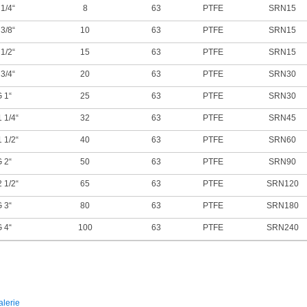
 1/4“
8
63
PTFE
SRN15
 3/8“
10
63
PTFE
SRN15
 1/2“
15
63
PTFE
SRN15
 3/4“
20
63
PTFE
SRN30
 1“
25
63
PTFE
SRN30
1 1/4“
32
63
PTFE
SRN45
1 1/2“
40
63
PTFE
SRN60
 2“
50
63
PTFE
SRN90
2 1/2“
65
63
PTFE
SRN120
 3“
80
63
PTFE
SRN180
 4“
100
63
PTFE
SRN240
lerie