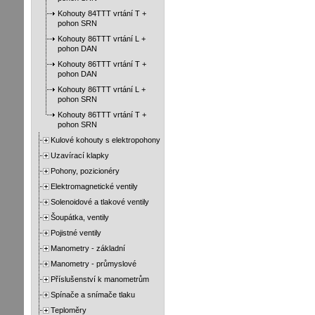
Kohouty 84TTT vrtání T +
pohon SRN
Kohouty 86TTT vrtání L +
pohon DAN
Kohouty 86TTT vrtání T +
pohon DAN
Kohouty 86TTT vrtání L +
pohon SRN
Kohouty 86TTT vrtání T +
pohon SRN
Kulové kohouty s elektropohony
Uzavírací klapky
Pohony, pozicionéry
Elektromagnetické ventily
Solenoidové a tlakové ventily
Šoupátka, ventily
Pojistné ventily
Manometry - základní
Manometry - průmyslové
Příslušenství k manometrům
Spínače a snímače tlaku
Teploměry