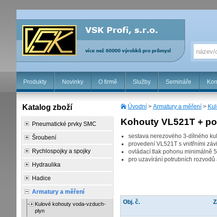
Produkty
Novinky
O firmě
Služby
Semináře
Kon
Katalog zboží
Úvodní
>
Armatury a měření
>
Kul
Kohouty VL521T + p
Pneumatické prvky SMC
sestava nerezového 3-dílného ku
Šroubení
provedení VL521T s vnitřními zá
Rychlospojky a spojky
ovládací tlak pohonu minimálně 5
pro uzavírání potrubních rozvod
Hydraulika
Hadice
Armatury a měření
Obj. č.
Z
Kulové kohouty voda-vzduch-
plyn