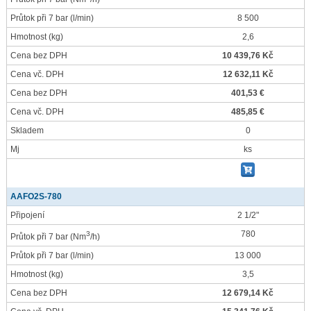
Průtok při 7 bar
(l/min)
8 500
Hmotnost
(kg)
2,6
Cena bez DPH
10 439,76 Kč
Cena vč. DPH
12 632,11 Kč
Cena bez DPH
401,53 €
Cena vč. DPH
485,85 €
Skladem
0
Mj
ks
AAFO2S-780
Připojení
2 1/2"
780
3
Průtok při 7 bar
(Nm
/h)
Průtok při 7 bar
(l/min)
13 000
Hmotnost
(kg)
3,5
Cena bez DPH
12 679,14 Kč