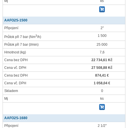
Mj
ks
AAFO2S-1500
Připojení
2"
1 500
3
Průtok při 7 bar
(Nm
/h)
Průtok při 7 bar
(l/min)
25 000
Hmotnost
(kg)
7,6
Cena bez DPH
22 734,61 Kč
Cena vč. DPH
27 508,88 Kč
Cena bez DPH
874,41 €
Cena vč. DPH
1 058,04 €
Skladem
0
Mj
ks
AAFO2S-1680
Připojení
2 1/2"