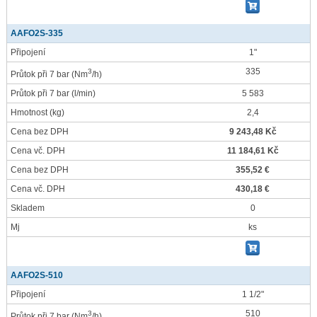
AAFO2S-335
Připojení
1"
335
3
Průtok při 7 bar
(Nm
/h)
Průtok při 7 bar
(l/min)
5 583
Hmotnost
(kg)
2,4
Cena bez DPH
9 243,48 Kč
Cena vč. DPH
11 184,61 Kč
Cena bez DPH
355,52 €
Cena vč. DPH
430,18 €
Skladem
0
Mj
ks
AAFO2S-510
Připojení
1 1/2"
510
3
Průtok při 7 bar
(Nm
/h)