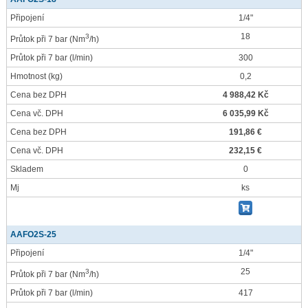
Připojení
1/4"
18
3
Průtok při 7 bar
(Nm
/h)
Průtok při 7 bar
(l/min)
300
Hmotnost
(kg)
0,2
Cena bez DPH
4 988,42 Kč
Cena vč. DPH
6 035,99 Kč
Cena bez DPH
191,86 €
Cena vč. DPH
232,15 €
Skladem
0
Mj
ks
AAFO2S-25
Připojení
1/4"
25
3
Průtok při 7 bar
(Nm
/h)
Průtok při 7 bar
(l/min)
417