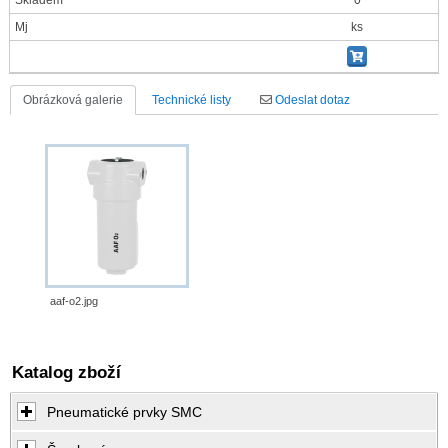
Skladem
0
Mj
ks
Obrázková galerie
Technické listy
Odeslat dotaz
aaf-o2.jpg
Katalog zboží
Pneumatické prvky SMC