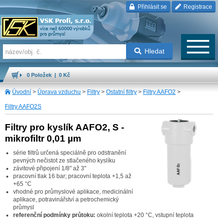
Přihlásit se
Registrace
Hledat
0 Položek | 0 Kč
Úvodní
>
Úprava vzduchu
>
Filtry
>
Ostatní filtry
>
Filtry AAFO2
>
Filtry AAFO2S
Filtry pro kyslík AAFO2, S -
mikrofiltr 0,01 µm
série filtrů určená speciálně pro odstranění
pevných nečistot ze stlačeného kyslíku
závitové připojení 1/8" až 3"
pracovní tlak 16 bar; pracovní teplota +1,5 až
+65 °C
vhodné pro průmyslové aplikace, medicinální
aplikace, potravinářství a petrochemický
průmysl
referenční podmínky průtoku:
okolní teplota +20 °C, vstupní teplota