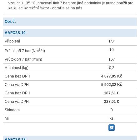
vzduchu +35 °C, pracovní tlak 7 bar; pro jiné podmínky je nutno použít pro
kalkulaci korekční faktor - obraťte se na nás
Obj. č.
AAFO2S-10
Připojení
1/8"
10
3
Průtok při 7 bar
(Nm
/h)
Průtok při 7 bar
(l/min)
167
Hmotnost
(kg)
0,2
Cena bez DPH
4 877,95 Kč
Cena vč. DPH
5 902,32 Kč
Cena bez DPH
187,61 €
Cena vč. DPH
227,01 €
Skladem
0
Mj
ks
AAFO2S-18