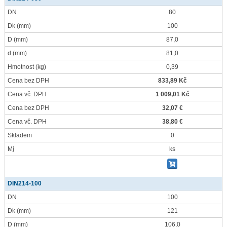
DN
80
Dk
(mm)
100
D
(mm)
87,0
d
(mm)
81,0
Hmotnost
(kg)
0,39
Cena bez DPH
833,89 Kč
Cena vč. DPH
1 009,01 Kč
Cena bez DPH
32,07 €
Cena vč. DPH
38,80 €
Skladem
0
Mj
ks
DIN214-100
DN
100
Dk
(mm)
121
D
(mm)
106,0