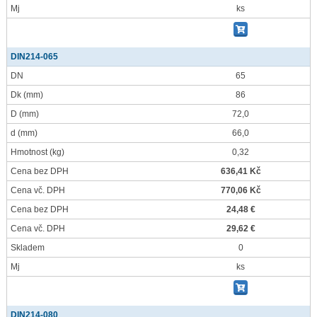
Mj
ks
DIN214-065
DN
65
Dk
(mm)
86
D
(mm)
72,0
d
(mm)
66,0
Hmotnost
(kg)
0,32
Cena bez DPH
636,41 Kč
Cena vč. DPH
770,06 Kč
Cena bez DPH
24,48 €
Cena vč. DPH
29,62 €
Skladem
0
Mj
ks
DIN214-080