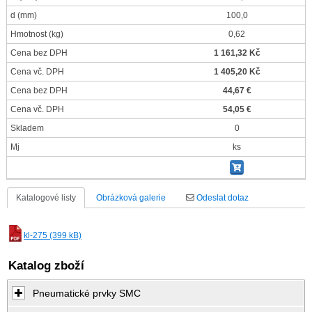
d
(mm)
100,0
Hmotnost
(kg)
0,62
Cena bez DPH
1 161,32 Kč
Cena vč. DPH
1 405,20 Kč
Cena bez DPH
44,67 €
Cena vč. DPH
54,05 €
Skladem
0
Mj
ks
Katalogové listy
Obrázková galerie
Odeslat dotaz
kl-275 (399 kB)
Katalog zboží
Pneumatické prvky SMC