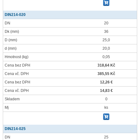
DIN214-020
DN
20
Dk
(mm)
36
D
(mm)
25,0
d
(mm)
20,0
Hmotnost
(kg)
0,05
Cena bez DPH
318,64 Kč
Cena vč. DPH
385,55 Kč
Cena bez DPH
12,26 €
Cena vč. DPH
14,83 €
Skladem
0
Mj
ks
DIN214-025
DN
25