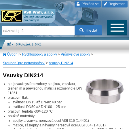
Přihlásit se
Registrace
Hledat
0 Položek | 0 Kč
Úvodní
>
Rychlospojky a spojky
>
Průmyslové spojky
>
Šroubení pro potravinářství
>
Vsuvky DIN214
Vsuvky DIN214
spojovací systém tvořený spojkou, vsuvkou,
těsněním a převlečnou maticí s rozměry dle DIN
11851
pracovní tlak:
světlosti DN15 až DN40: 40 bar
světlosti DN50 až DN100 – 25 bar
pracovní teplota -30/+120 °C
použité materiály:
spojky a vsuvky: nerezová ocel AISI 316 (1.4401)
matice, záslepky a návarky nerezová ocel AISI 304 (1.4301)