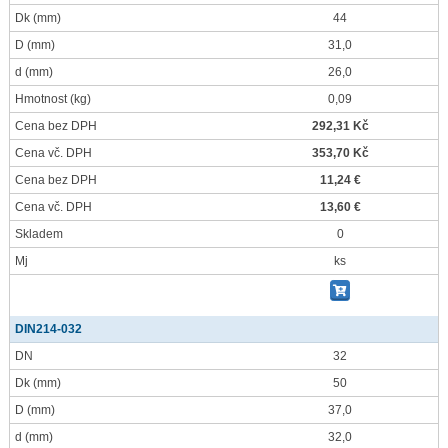
Dk
(mm)
44
D
(mm)
31,0
d
(mm)
26,0
Hmotnost
(kg)
0,09
Cena bez DPH
292,31 Kč
Cena vč. DPH
353,70 Kč
Cena bez DPH
11,24 €
Cena vč. DPH
13,60 €
Skladem
0
Mj
ks
DIN214-032
DN
32
Dk
(mm)
50
D
(mm)
37,0
d
(mm)
32,0