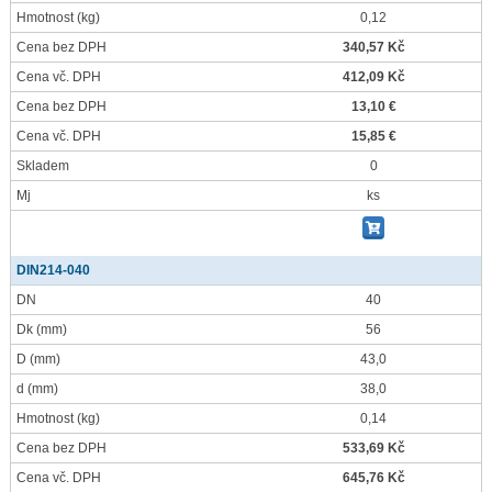
Hmotnost
(kg)
0,12
Cena bez DPH
340,57 Kč
Cena vč. DPH
412,09 Kč
Cena bez DPH
13,10 €
Cena vč. DPH
15,85 €
Skladem
0
Mj
ks
DIN214-040
DN
40
Dk
(mm)
56
D
(mm)
43,0
d
(mm)
38,0
Hmotnost
(kg)
0,14
Cena bez DPH
533,69 Kč
Cena vč. DPH
645,76 Kč