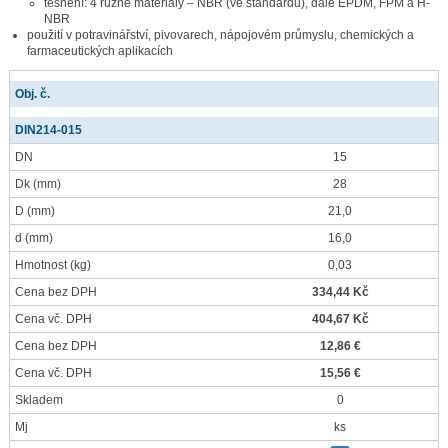
těsnění: 4 různé materiály – NBR (ve standardu), dále EPDM, FPM a H-
NBR
použití v potravinářství, pivovarech, nápojovém průmyslu, chemických a
farmaceutických aplikacích
Obj. č.
DIN214-015
DN
15
Dk
(mm)
28
D
(mm)
21,0
d
(mm)
16,0
Hmotnost
(kg)
0,03
Cena bez DPH
334,44 Kč
Cena vč. DPH
404,67 Kč
Cena bez DPH
12,86 €
Cena vč. DPH
15,56 €
Skladem
0
Mj
ks