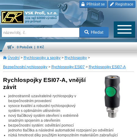
Přihlásit se
Registrace
Hledat
0 Položek | 0 Kč
Úvodní
>
Rychlospojky a spojky
>
Rychlospojky
>
Bezpečnostní rychlospojky
>
Rychlospojky ESI07
>
Rychlospojky ESI07-A
Rychlospojky ESI07-A, vnější
závit
jednostranně uzavíratelné rychlospojky v
bezpečnostním provedení
vysoce kvalitní a robustní rychlospojkový
systém s optimálním utěsněním
nový tlačítkový systém otevření s extrémně
snadným spojením a otevřením
bezpečnostní systém: odvětrání pomocí
jednoho tlačítka a následné automatické rozpojení po odvětrání
nízká hmotnost díky použitým kompozitním materiálům zabraňující