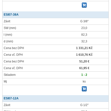
ESI07-38A
Závit
G 3/8"
SW
(mm)
23,0
l
(mm)
82,3
d
(mm)
32,3
Cena bez DPH
1 331,21 Kč
Cena vč. DPH
1 610,76 Kč
Cena bez DPH
51,20 €
Cena vč. DPH
61,95 €
Skladem
1 - 2
Mj
ks
ESI07-12A
Závit
G 1/2"