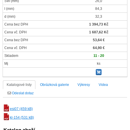
SW
(mm)
26,0
l
(mm)
84,3
d
(mm)
32,3
Cena bez DPH
1 394,73 Kč
Cena vč. DPH
1 687,62 Kč
Cena bez DPH
53,64 €
Cena vč. DPH
64,90 €
Skladem
11 - 20
Mj
ks
Katalogové listy
Obrázková galerie
Výkresy
Videa
Odeslat dotaz
esi07 (459 kB)
kl-154 (531 kB)