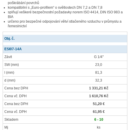
poškrábání povrchů
kompatibilní s „Euro-profilem“ o světlostech DN 7,2 a DN 7,8
splňují veškeré bezpečnostní požadavky norem ISO 4414, DIN ISO 983 a
BIA
určeno pro bezpečné odpojování větví stlačeného vzduchu v průmyslu a
řemeslnictví
Obj. č.
ESI07-14A
Závit
G 1/4"
SW
(mm)
23,0
l
(mm)
81,3
d
(mm)
32,3
Cena bez DPH
1 331,21 Kč
Cena vč. DPH
1 610,76 Kč
Cena bez DPH
51,20 €
Cena vč. DPH
61,95 €
Skladem
6 - 10
Mj
ks