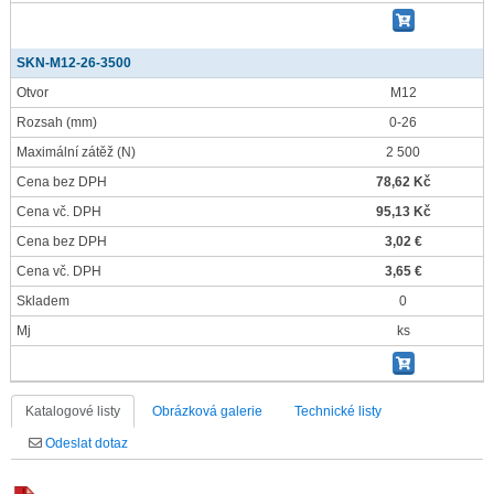
SKN-M12-26-3500
Otvor
M12
Rozsah
(mm)
0-26
Maximální zátěž
(N)
2 500
Cena bez DPH
78,62 Kč
Cena vč. DPH
95,13 Kč
Cena bez DPH
3,02 €
Cena vč. DPH
3,65 €
Skladem
0
Mj
ks
Katalogové listy
Obrázková galerie
Technické listy
Odeslat dotaz