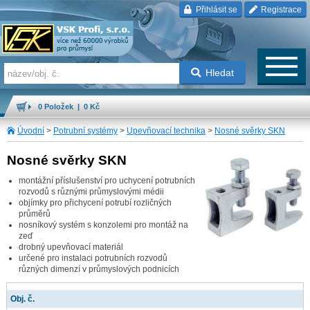
Přihlásit se
Registrace
Hledat
0 Položek | 0 Kč
Úvodní
>
Potrubní systémy
>
Upevňovací technika
>
Nosné svěrky SKN
Nosné svěrky SKN
montážní příslušenství pro uchycení potrubních
rozvodů s různými průmyslovými médii
objímky pro přichycení potrubí rozličných
průměrů
nosníkový systém s konzolemi pro montáž na
zeď
drobný upevňovací materiál
určené pro instalaci potrubních rozvodů
různých dimenzí v průmyslových podnicích
Obj. č.