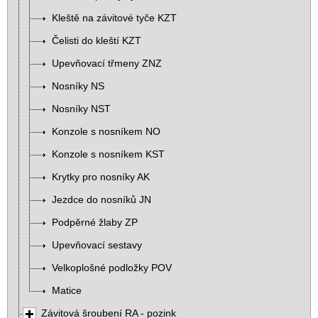
Kleště na závitové tyče KZT
Čelisti do kleští KZT
Upevňovací třmeny ZNZ
Nosníky NS
Nosníky NST
Konzole s nosníkem NO
Konzole s nosníkem KST
Krytky pro nosníky AK
Jezdce do nosníků JN
Podpěrné žlaby ZP
Upevňovací sestavy
Velkoplošné podložky POV
Matice
Závitová šroubení RA - pozink