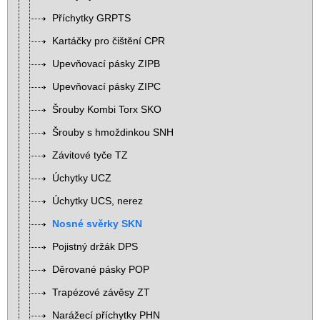
Příchytky GRPTS
Kartáčky pro čištění CPR
Upevňovací pásky ZIPB
Upevňovací pásky ZIPC
Šrouby Kombi Torx SKO
Šrouby s hmoždinkou SNH
Závitové tyče TZ
Úchytky UCZ
Úchytky UCS, nerez
Nosné svěrky SKN
Pojistný držák DPS
Děrované pásky POP
Trapézové závěsy ZT
Narážecí příchytky PHN