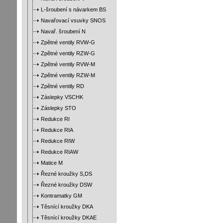
L-šroubení s návarkem BS
Navařovací vsuvky SNOS
Navař. šroubení N
Zpětné ventily RVW-G
Zpětné ventily RZW-G
Zpětné ventily RVW-M
Zpětné ventily RZW-M
Zpětné ventily RD
Záslepky VSCHK
Záslepky STO
Redukce RI
Redukce RIA
Redukce RIW
Redukce RIAW
Matice M
Řezné kroužky S,DS
Řezné kroužky DSW
Kontramatky GM
Těsnící kroužky DKA
Těsnící kroužky DKAE