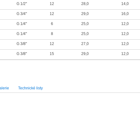
G 1/2"
12
28,0
14,0
G 3/4"
12
29,0
16,0
G 1/4"
6
25,0
12,0
G 1/4"
8
25,0
12,0
G 3/8"
12
27,0
12,0
G 3/8"
15
29,0
12,0
lerie
Technické listy