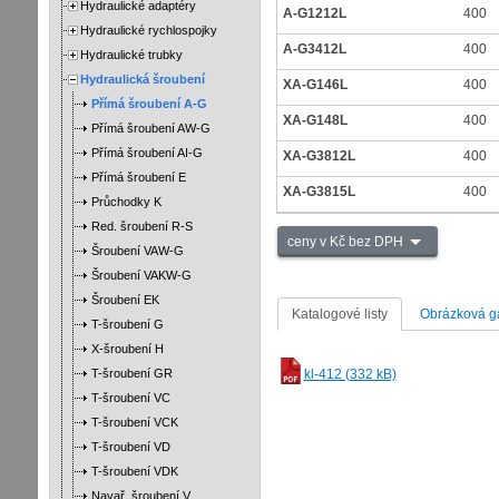
Hydraulické adaptéry
A-G1212L
400
Hydraulické rychlospojky
A-G3412L
400
Hydraulické trubky
Hydraulická šroubení
XA-G146L
400
Přímá šroubení A-G
XA-G148L
400
Přímá šroubení AW-G
Přímá šroubení AI-G
XA-G3812L
400
Přímá šroubení E
XA-G3815L
400
Průchodky K
Red. šroubení R-S
ceny v Kč bez DPH
Šroubení VAW-G
Šroubení VAKW-G
Šroubení EK
Katalogové listy
Obrázková ga
T-šroubení G
X-šroubení H
T-šroubení GR
kl-412 (332 kB)
T-šroubení VC
T-šroubení VCK
T-šroubení VD
T-šroubení VDK
Navař. šroubení V