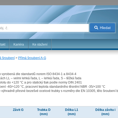
Hledat
takt
Kariéra
Ke stažení
á šroubení
>
Přímá šroubení A-G
m vyrobená dle standardů norem ISO 8434-1 a 8434-4
ách LL – velmi lehká řada, L – lehká řada, S – těžká řada
plotu do +120 °C a pro statický tlak podle normy DIN 2401
ubení -40/+120 °C, pracovní teplota standardního těsnění NBR -35/+100 °C
e výhradně přesné bezešvé ocelové trubky s rozměry dle EN 10305, tělo šroubení be
N
Závit G
Trubka D
Délka L1
Délka závitu i
(mm)
(mm)
(mm)