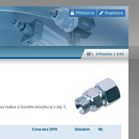
Přihlásit se
Registrace
0 Položek | 0 Kč
z matice a řezného kroužku je v obj. č.
Cena bez DPH
Skladem
Mj