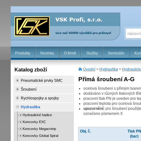
Produkty
Novinky
O firmě
Služby
Semináře
Kon
Katalog zboží
Úvodní
>
Hydraulika
>
Hydraulick
Přímá šroubení A-G
Pneumatické prvky SMC
ocelová šroubení s přímým tvare
Šroubení
dodáváno v různých tlakových tříd
Rychlospojky a spojky
pracovní tlak PN je uveden pro te
pracovní teplota pro ocelová šro
Hydraulika
upozornění:
pro šroubení použijt
označeno písmenem X
Hydraulické hadice
Koncovky EXC
Koncovky Megacrimp
Obj. č.
Tlak P
Koncovky Global Spiral
(bar)