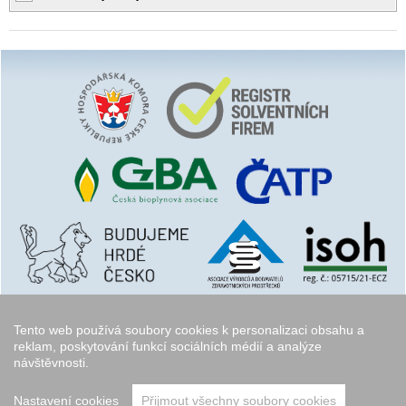
Tento web používá soubory cookies k personalizaci obsahu a
reklam, poskytování funkcí sociálních médií a analýze
návštěvnosti.
Copyright © 2006 - 2026
Walk.cz
Nastavení cookies
Přijmout všechny soubory cookies