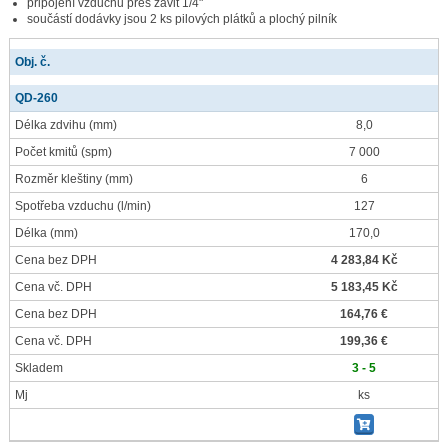
připojení vzduchu přes závit 1/4"
součástí dodávky jsou 2 ks pilových plátků a plochý pilník
Obj. č.
QD-260
Délka zdvihu
(mm)
8,0
Počet kmitů
(spm)
7 000
Rozměr kleštiny
(mm)
6
Spotřeba vzduchu
(l/min)
127
Délka
(mm)
170,0
Cena bez DPH
4 283,84 Kč
Cena vč. DPH
5 183,45 Kč
Cena bez DPH
164,76 €
Cena vč. DPH
199,36 €
Skladem
3 - 5
Mj
ks