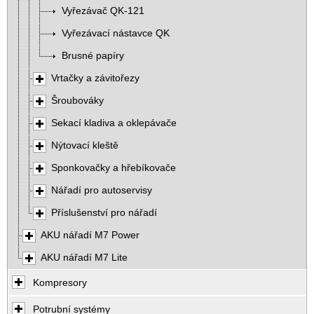
Vyřezávač QK-121
Vyřezávací nástavce QK
Brusné papíry
Vrtačky a závitořezy
Šroubováky
Sekací kladiva a oklepávače
Nýtovací kleště
Sponkovačky a hřebíkovače
Nářadí pro autoservisy
Příslušenství pro nářadí
AKU nářadí M7 Power
AKU nářadí M7 Lite
Kompresory
Potrubní systémy