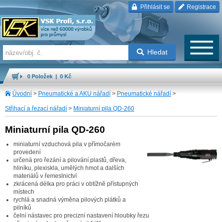
Přihlásit se
Registrace
Hledat
0 Položek | 0 Kč
Úvodní
>
Pneumatické a AKU nářadí
>
Pneumatické nářadí
>
Střihací a řezací nářadí
>
Miniaturní pila QD-260
Miniaturní pila QD-260
miniaturní vzduchová pila v přímočarém
provedení
určená pro řezání a pilování plastů, dřeva,
hliníku, plexiskla, umělých hmot a dalších
materiálů v řemeslnictví
zkrácená délka pro práci v obtížně přístupných
místech
rychlá a snadná výměna pilových plátků a
pilníků
čelní nástavec pro precizní nastavení hloubky řezu