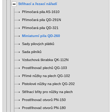
Střihací a řezací nářadí
Přímočará pila AS-1610
Přímočará pila QD-291N
Přímočará pila QD-321
Miniaturní pila QD-260
Sady pilových plátků
Sada pilníků
Vzduchová škrabka QK-112N
Prostřihovač plechů QG-103
Přímé nůžky na plech QG-102
Pistolové nůžky na plech QG-202
Střihací břity pro nůžky na plech
Prostřihovač otvorů PN-150
Prostřihovač otvorů PN-180