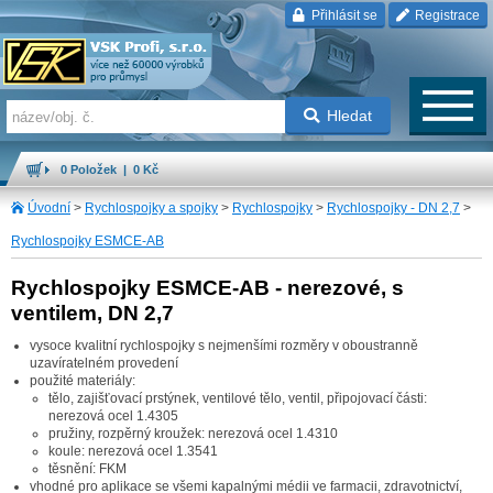
Přihlásit se
Registrace
Hledat
0 Položek | 0 Kč
Úvodní
>
Rychlospojky a spojky
>
Rychlospojky
>
Rychlospojky - DN 2,7
>
Rychlospojky ESMCE-AB
Rychlospojky ESMCE-AB - nerezové, s
ventilem, DN 2,7
vysoce kvalitní rychlospojky s nejmenšími rozměry v oboustranně
uzavíratelném provedení
použité materiály:
tělo, zajišťovací prstýnek, ventilové tělo, ventil, připojovací části:
nerezová ocel 1.4305
pružiny, rozpěrný kroužek: nerezová ocel 1.4310
koule: nerezová ocel 1.3541
těsnění: FKM
vhodné pro aplikace se všemi kapalnými médii ve farmacii, zdravotnictví,