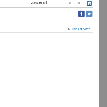
2 247,95 Kč
0
ks
Odeslat dotaz