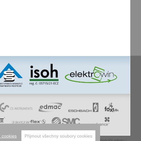
 cookies
Přijmout všechny soubory cookies
whistleblowing
facebook
úvodní
mapa webu
tisk stránky
přeskočit nahoru ↑