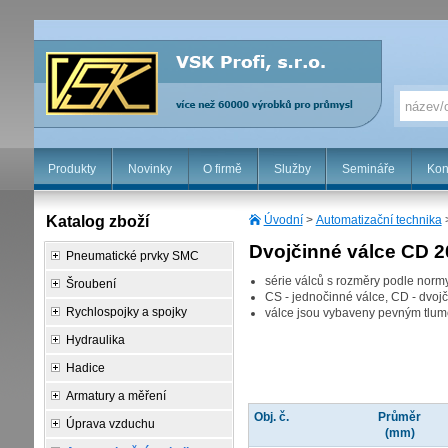
Produkty
Novinky
O firmě
Služby
Semináře
Kon
Katalog zboží
Úvodní
>
Automatizační technika
Dvojčinné válce CD 
Pneumatické prvky SMC
série válců s rozměry podle nor
Šroubení
CS - jednočinné válce, CD - dvoj
Rychlospojky a spojky
válce jsou vybaveny pevným tlu
Hydraulika
Hadice
Armatury a měření
Obj. č.
Průměr
Úprava vzduchu
(mm)