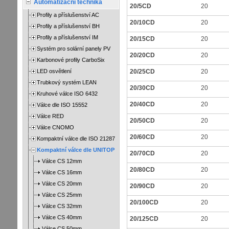
Automatizační technika
20/5CD
20
Profily a příslušenství AC
20/10CD
20
Profily a příslušenství BH
Profily a příslušenství IM
20/15CD
20
Systém pro solární panely PV
20/20CD
20
Karbonové profily CarboSix
LED osvětlení
20/25CD
20
Trubkový systém LEAN
20/30CD
20
Kruhové válce ISO 6432
20/40CD
20
Válce dle ISO 15552
Válce RED
20/50CD
20
Válce CNOMO
20/60CD
20
Kompaktní válce dle ISO 21287
Kompaktní válce dle UNITOP
20/70CD
20
Válce CS 12mm
20/80CD
20
Válce CS 16mm
Válce CS 20mm
20/90CD
20
Válce CS 25mm
20/100CD
20
Válce CS 32mm
Válce CS 40mm
20/125CD
20
Válce CS 50mm