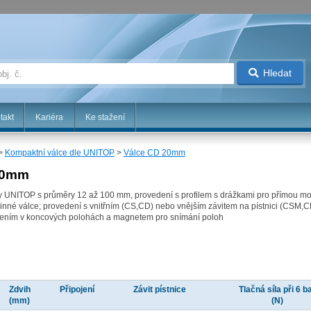
Hledat
takt
Kariéra
Ke stažení
>
Kompaktní válce dle UNITOP
>
Válce CD 20mm
20mm
my UNITOP s průměry 12 až 100 mm, provedení s profilem s drážkami pro přímou m
činné válce; provedení s vnitřním (CS,CD) nebo vnějším závitem na pístnici (CSM,
mením v koncových polohách a magnetem pro snímání poloh
Zdvih
Připojení
Závit pístnice
Tlačná síla při 6 b
(mm)
(N)