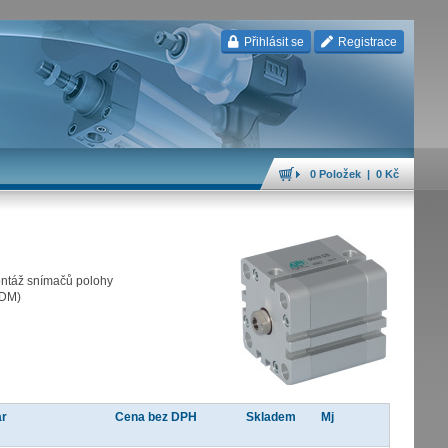
Přihlásit se
Registrace
0 Položek | 0 Kč
ontáž snímačů polohy
CDM)
ar
Cena bez DPH
Skladem
Mj