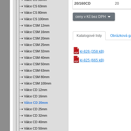
20/160CD
20
Válce CS 63mm
Válce CS 80mm
ceny v Kč bez DPH
Válce CS 100mm
Válce CSM 12mm
Válce CSM 16mm
Katalogové listy
Obrázková ga
Válce CSM 20mm
Válce CSM 25mm
Válce CSM 32mm
kl-826 (358 kB)
Válce CSM 40mm
kl-825 (665 kB)
Válce CSM 50mm
Válce CSM 63mm
Válce CSM 80mm
Válce CSM 100mm
Válce CD 12mm
Válce CD 16mm
Válce CD 20mm
Válce CD 25mm
Válce CD 32mm
Válce CD 40mm
Válce CD 50mm