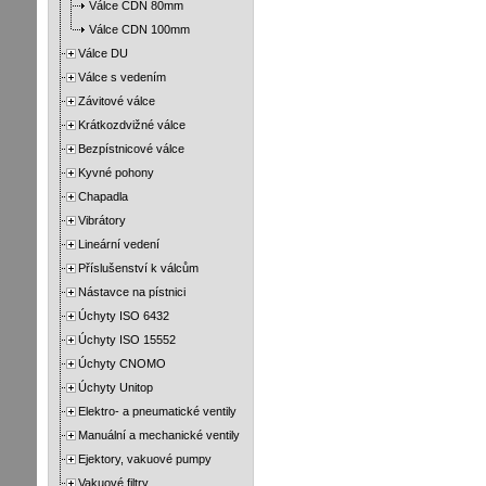
Válce CDN 80mm
Válce CDN 100mm
Válce DU
Válce s vedením
Závitové válce
Krátkozdvižné válce
Bezpístnicové válce
Kyvné pohony
Chapadla
Vibrátory
Lineární vedení
Příslušenství k válcům
Nástavce na pístnici
Úchyty ISO 6432
Úchyty ISO 15552
Úchyty CNOMO
Úchyty Unitop
Elektro- a pneumatické ventily
Manuální a mechanické ventily
Ejektory, vakuové pumpy
Vakuové filtry