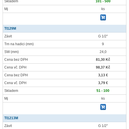
Skladem
101 - 500
Mj
ks
TI129M
Závit
G 1/2"
Trn na hadici
(mm)
9
SW
(mm)
24,0
Cena bez DPH
81,30 Kč
Cena vč. DPH
98,37 Kč
Cena bez DPH
3,13 €
Cena vč. DPH
3,79 €
Skladem
51 - 100
Mj
ks
TI1213M
Závit
G 1/2"