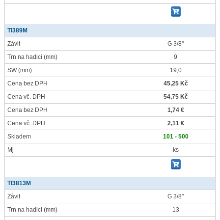
TI389M
Závit
G 3/8"
Trn na hadici
(mm)
9
SW
(mm)
19,0
Cena bez DPH
45,25 Kč
Cena vč. DPH
54,75 Kč
Cena bez DPH
1,74 €
Cena vč. DPH
2,11 €
Skladem
101 - 500
Mj
ks
TI3813M
Závit
G 3/8"
Trn na hadici
(mm)
13