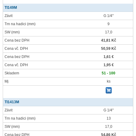
TI149M
Závit
G 1/4"
Trn na hadici
(mm)
9
SW
(mm)
17,0
Cena bez DPH
41,81 Kč
Cena vč. DPH
50,59 Kč
Cena bez DPH
1,61 €
Cena vč. DPH
1,95 €
Skladem
51 - 100
Mj
ks
TI1413M
Závit
G 1/4"
Trn na hadici
(mm)
13
SW
(mm)
17,0
Cena bez DPH
54,86 Kč