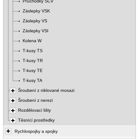
Průchodky SCV
Záslepky VSK
Záslepky VS
Záslepky VSI
Kolena W
T-kusy TS
T-kusy TR
T-kusy TE
T-kusy TA
Šroubení z niklované mosazi
Šroubení z nerezi
Rozdělovací lišty
Těsnící prostředky
Rychlospojky a spojky