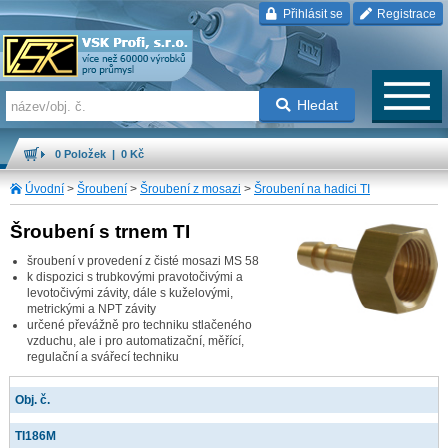
Přihlásit se
Registrace
Hledat
0 Položek | 0 Kč
Úvodní
>
Šroubení
>
Šroubení z mosazi
>
Šroubení na hadici TI
Šroubení s trnem TI
šroubení v provedení z čisté mosazi MS 58
k dispozici s trubkovými pravotočivými a
levotočivými závity, dále s kuželovými,
metrickými a NPT závity
určené převážně pro techniku stlačeného
vzduchu, ale i pro automatizační, měřící,
regulační a svářecí techniku
Obj. č.
TI186M