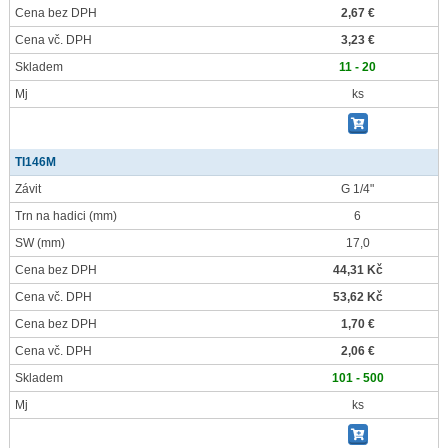
Cena bez DPH
2,67 €
Cena vč. DPH
3,23 €
Skladem
11 - 20
Mj
ks
TI146M
Závit
G 1/4"
Trn na hadici
(mm)
6
SW
(mm)
17,0
Cena bez DPH
44,31 Kč
Cena vč. DPH
53,62 Kč
Cena bez DPH
1,70 €
Cena vč. DPH
2,06 €
Skladem
101 - 500
Mj
ks