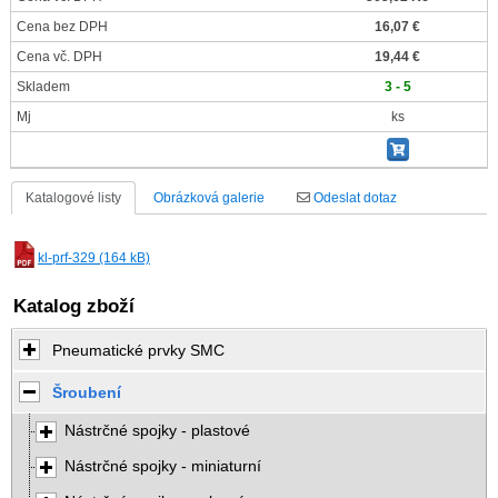
Cena bez DPH
16,07 €
Cena vč. DPH
19,44 €
Skladem
3 - 5
Mj
ks
Katalogové listy
Obrázková galerie
Odeslat dotaz
kl-prf-329 (164 kB)
Katalog zboží
Pneumatické prvky SMC
Šroubení
Nástrčné spojky - plastové
Nástrčné spojky - miniaturní