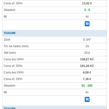
Cena vč. DPH
13,42 €
Skladem
3 - 5
Mj
ks
TI3419M
Závit
G 3/4"
Trn na hadici
(mm)
19
SW
(mm)
30,0
Cena bez DPH
158,07 Kč
Cena vč. DPH
191,26 Kč
Cena bez DPH
6,08 €
Cena vč. DPH
7,36 €
Skladem
51 - 100
Mj
ks
TI1019M