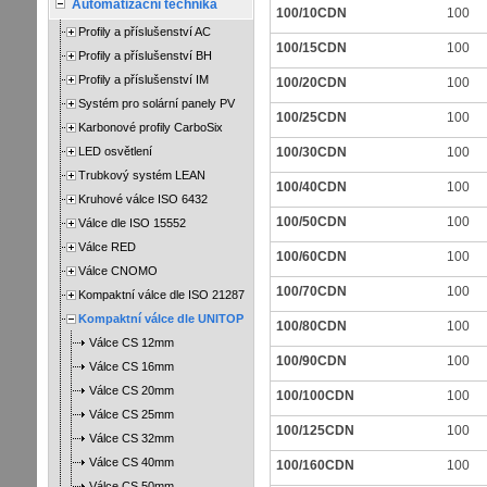
Automatizační technika
100/10CDN
100
Profily a příslušenství AC
100/15CDN
100
Profily a příslušenství BH
Profily a příslušenství IM
100/20CDN
100
Systém pro solární panely PV
100/25CDN
100
Karbonové profily CarboSix
LED osvětlení
100/30CDN
100
Trubkový systém LEAN
100/40CDN
100
Kruhové válce ISO 6432
100/50CDN
100
Válce dle ISO 15552
Válce RED
100/60CDN
100
Válce CNOMO
100/70CDN
100
Kompaktní válce dle ISO 21287
Kompaktní válce dle UNITOP
100/80CDN
100
Válce CS 12mm
100/90CDN
100
Válce CS 16mm
Válce CS 20mm
100/100CDN
100
Válce CS 25mm
100/125CDN
100
Válce CS 32mm
Válce CS 40mm
100/160CDN
100
Válce CS 50mm