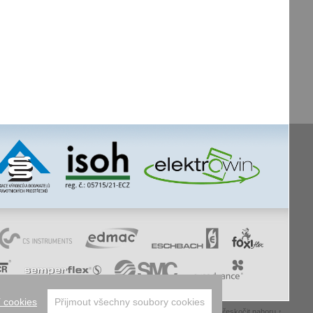
 cookies
Přijmout všechny soubory cookies
whistleblowing
facebook
úvodní
mapa webu
tisk stránky
přeskočit nahoru ↑