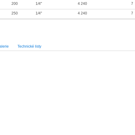
200
1/4"
4 240
7
250
1/4"
4 240
7
lerie
Technické listy