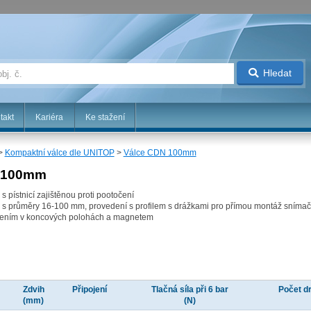
Hledat
takt
Kariéra
Ke stažení
>
Kompaktní válce dle UNITOP
>
Válce CDN 100mm
N 100mm
 pístnicí zajištěnou proti pootočení
P s průměry 16-100 mm, provedení s profilem s drážkami pro přímou montáž sníma
mením v koncových polohách a magnetem
Zdvih
Připojení
Tlačná síla při 6 bar
Počet d
(mm)
(N)