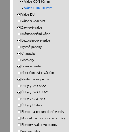
Válce CDN 80mm
Válce CDN 100mm
Válce DU
Válce s vedením
Závitové válce
Krátkozdvižné válce
Bezpístnicové válce
Kyvné pohony
Chapadla
Vibrátory
Lineární vedení
Příslušenství k válcům
Nástavce na pístnici
Úchyty ISO 6432
Úchyty ISO 15552
Úchyty CNOMO
Úchyty Unitop
Elektro- a pneumatické ventily
Manuální a mechanické ventily
Ejektory, vakuové pumpy
Vakuové filtry