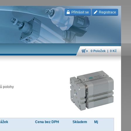
Přihlásit se
Registrace
0 Položek | 0 Kč
čů polohy
rážek
Cena bez DPH
Skladem
Mj