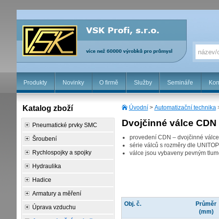
Produkty
Novinky
O firmě
Služby
Semináře
Kon
Katalog zboží
Úvodní
>
Automatizační technika
Dvojčinné válce CD
Pneumatické prvky SMC
provedení CDN – dvojčinné válce s
Šroubení
série válců s rozměry dle UNITO
Rychlospojky a spojky
válce jsou vybaveny pevným tlu
Hydraulika
Hadice
Armatury a měření
Obj. č.
Průměr
Úprava vzduchu
(mm)