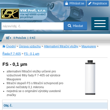
Přihlásit se
Registrace
Hledat
0 Položek | 0 Kč
Úvodní
>
Úprava vzduchu
>
Alternativní filtrační vložky
>
Mauguiere
>
Řada F 7-405
>
FS - 0,1 µm
FS - 0,1 µm
alternativní filtrační vložky určené pro
vzduchové filtry řady F 7-405 od výrobce
Mauguiere
filtrační stupeň FS s filtrační schopností pro
pevné nečistoty 0,1 mikronu
nejedná se o originální výrobky uvedené
značky
Obj. č.