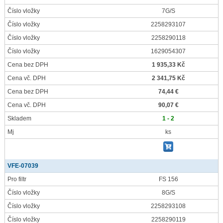
Číslo vložky
7G/S
Číslo vložky
2258293107
Číslo vložky
2258290118
Číslo vložky
1629054307
Cena bez DPH
1 935,33 Kč
Cena vč. DPH
2 341,75 Kč
Cena bez DPH
74,44 €
Cena vč. DPH
90,07 €
Skladem
1 - 2
Mj
ks
VFE-07039
Pro filtr
FS 156
Číslo vložky
8G/S
Číslo vložky
2258293108
Číslo vložky
2258290119