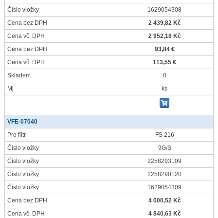
Číslo vložky
1629054308
Cena bez DPH
2 439,82 Kč
Cena vč. DPH
2 952,18 Kč
Cena bez DPH
93,84 €
Cena vč. DPH
113,55 €
Skladem
0
Mj
ks
VFE-07040
Pro filtr
FS 216
Číslo vložky
9G/S
Číslo vložky
2258293109
Číslo vložky
2258290120
Číslo vložky
1629054309
Cena bez DPH
4 000,52 Kč
Cena vč. DPH
4 840,63 Kč