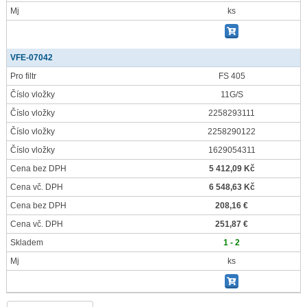
Mj
ks
VFE-07042
Pro filtr
FS 405
Číslo vložky
11G/S
Číslo vložky
2258293111
Číslo vložky
2258290122
Číslo vložky
1629054311
Cena bez DPH
5 412,09 Kč
Cena vč. DPH
6 548,63 Kč
Cena bez DPH
208,16 €
Cena vč. DPH
251,87 €
Skladem
1 - 2
Mj
ks