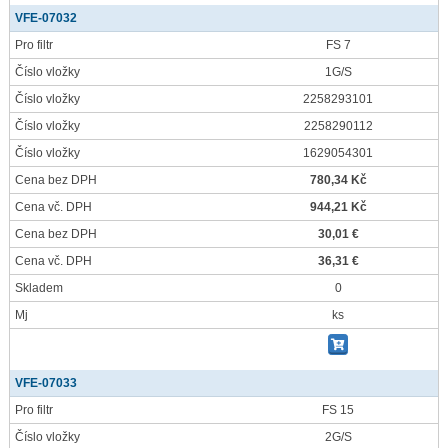
VFE-07032
Pro filtr
FS 7
Číslo vložky
1G/S
Číslo vložky
2258293101
Číslo vložky
2258290112
Číslo vložky
1629054301
Cena bez DPH
780,34 Kč
Cena vč. DPH
944,21 Kč
Cena bez DPH
30,01 €
Cena vč. DPH
36,31 €
Skladem
0
Mj
ks
VFE-07033
Pro filtr
FS 15
Číslo vložky
2G/S