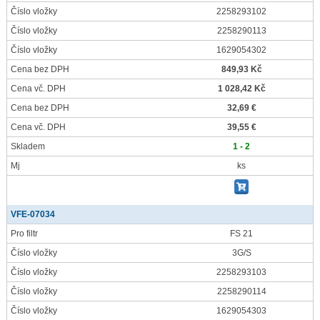
Číslo vložky
2258293102
Číslo vložky
2258290113
Číslo vložky
1629054302
Cena bez DPH
849,93 Kč
Cena vč. DPH
1 028,42 Kč
Cena bez DPH
32,69 €
Cena vč. DPH
39,55 €
Skladem
1 - 2
Mj
ks
VFE-07034
Pro filtr
FS 21
Číslo vložky
3G/S
Číslo vložky
2258293103
Číslo vložky
2258290114
Číslo vložky
1629054303