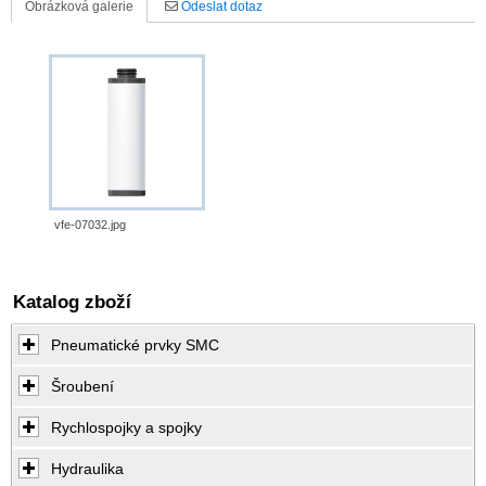
Obrázková galerie
Odeslat dotaz
vfe-07032.jpg
Katalog zboží
Pneumatické prvky SMC
Šroubení
Rychlospojky a spojky
Hydraulika