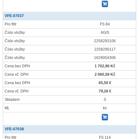
VFE-07037
Pro filtr
FS 84
Číslo vložky
6G/S
Číslo vložky
2258293106
Číslo vložky
2258290117
Číslo vložky
1629054306
Cena bez DPH
1 702,96 Kč
Cena vč. DPH
2 060,58 Kč
Cena bez DPH
65,50 €
Cena vč. DPH
79,26 €
Skladem
0
Mj
ks
VFE-07038
Pro filtr
FS 114