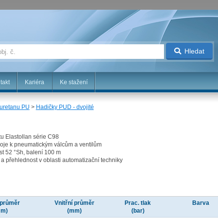
Hledat
takt
Kariéra
Ke stažení
yuretanu PU
>
Hadičky PUD - dvojité
u Elastollan série C98
oje k pneumatickým válcům a ventilům
ost 52 °Sh, balení 100 m
a přehlednost v oblasti automatizační techniky
 průměr
Vnitřní průměr
Prac. tlak
Barva
mm)
(mm)
(bar)