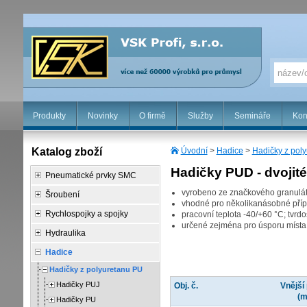
Produkty
Novinky
O firmě
Služby
Semináře
Kon
Katalog zboží
Úvodní
>
Hadice
>
Hadičky z pol
Hadičky PUD - dvojité
Pneumatické prvky SMC
vyrobeno ze značkového granulát
Šroubení
vhodné pro několikanásobné příp
Rychlospojky a spojky
pracovní teplota -40/+60 °C; tvrd
určené zejména pro úsporu místa 
Hydraulika
Hadice
Hadičky z polyuretanu PU
Hadičky PUJ
Obj. č.
Vnější
(
Hadičky PU