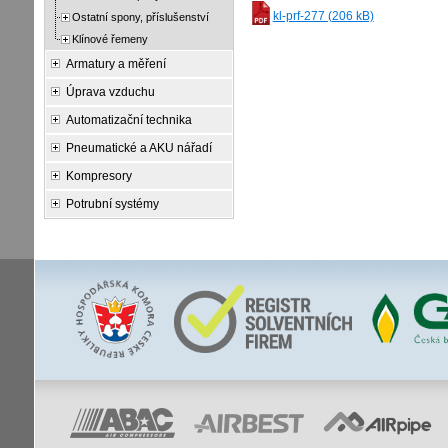
kl-prf-277 (206 kB)
Ostatní spony, příslušenství
Klínové řemeny
Armatury a měření
Úprava vzduchu
Automatizační technika
Pneumatické a AKU nářadí
Kompresory
Potrubní systémy