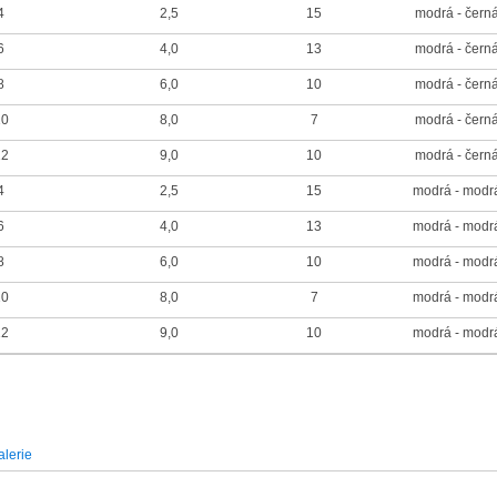
4
2,5
15
modrá - čern
6
4,0
13
modrá - čern
8
6,0
10
modrá - čern
10
8,0
7
modrá - čern
12
9,0
10
modrá - čern
4
2,5
15
modrá - modr
6
4,0
13
modrá - modr
8
6,0
10
modrá - modr
10
8,0
7
modrá - modr
12
9,0
10
modrá - modr
lerie