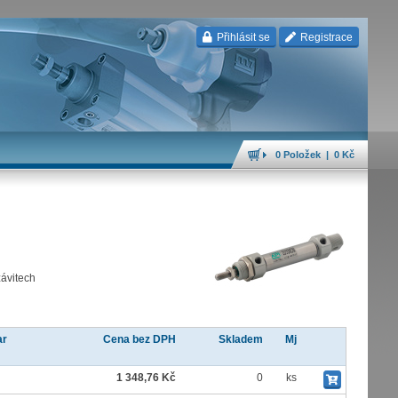
Přihlásit se
Registrace
0 Položek | 0 Kč
závitech
ar
Cena bez DPH
Skladem
Mj
1 348,76 Kč
0
ks