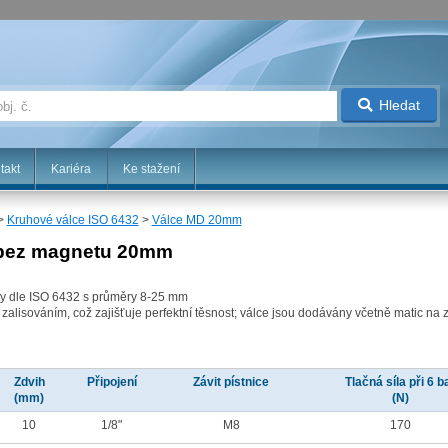
Hledat
takt
Kariéra
Ke stažení
>
Kruhové válce ISO 6432
>
Válce MD 20mm
 bez magnetu 20mm
ěry dle ISO 6432 s průměry 8-25 mm
 zalisováním, což zajišťuje perfektní těsnost; válce jsou dodávány včetně matic na 
Zdvih
Připojení
Závit pístnice
Tlačná síla při 6 b
(mm)
(N)
10
1/8"
M8
170