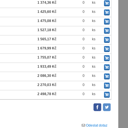
1 374,36 Kč
0
ks
1 425,60 Kč
0
ks
1 475,08 Kč
0
ks
1 527,18 Kč
0
ks
1 565,17 Kč
0
ks
1 679,99 Kč
0
ks
1 755,07 Kč
0
ks
1 933,49 Kč
0
ks
2 086,30 Kč
0
ks
2 270,03 Kč
0
ks
2 498,78 Kč
0
ks
Odeslat dotaz