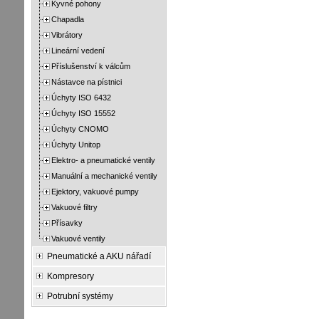
Kyvné pohony
Chapadla
Vibrátory
Lineární vedení
Příslušenství k válcům
Nástavce na pístnici
Úchyty ISO 6432
Úchyty ISO 15552
Úchyty CNOMO
Úchyty Unitop
Elektro- a pneumatické ventily
Manuální a mechanické ventily
Ejektory, vakuové pumpy
Vakuové filtry
Přísavky
Vakuové ventily
Pneumatické a AKU nářadí
Kompresory
Potrubní systémy