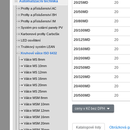
Automatizační technika
20/25MD
20
Profily a příslušenství AC
20/50MD
20
Profily a příslušenství BH
20/80MD
20
Profily a příslušenství IM
Systém pro solární panely PV
20/100MD
20
Karbonové profily CarboSix
20/125MD
20
LED osvětlení
Trubkový systém LEAN
20/160MD
20
Kruhové válce ISO 6432
20/200MD
20
Válce MS 8mm
Válce MS 10mm
20/250MD
20
Válce MS 12mm
20/320MD
20
Válce MS 16mm
Válce MS 20mm
20/400MD
20
Válce MS 25mm
20/500MD
20
Válce MSM 8mm
Válce MSM 10mm
ceny v Kč bez DPH
Válce MSM 12mm
Válce MSM 16mm
Válce MSM 20mm
Katalogové listy
Obrázková ga
Válce MSM 25mm