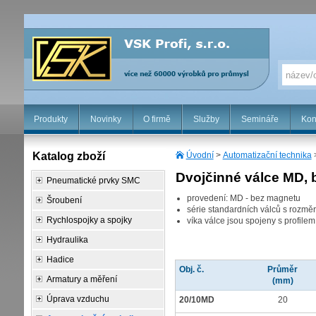
Produkty
Novinky
O firmě
Služby
Semináře
Kon
Katalog zboží
Úvodní
>
Automatizační technika
Dvojčinné válce MD,
Pneumatické prvky SMC
provedení: MD - bez magnetu
Šroubení
série standardních válců s rozm
Rychlospojky a spojky
víka válce jsou spojeny s profilem
Hydraulika
Hadice
Obj. č.
Průměr
Armatury a měření
(mm)
Úprava vzduchu
20/10MD
20