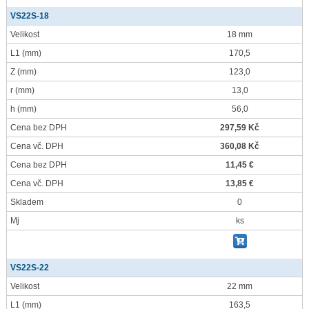
VS22S-18
Velikost
18 mm
L1
(mm)
170,5
Z
(mm)
123,0
r
(mm)
13,0
h
(mm)
56,0
Cena bez DPH
297,59 Kč
Cena vč. DPH
360,08 Kč
Cena bez DPH
11,45 €
Cena vč. DPH
13,85 €
Skladem
0
Mj
ks
VS22S-22
Velikost
22 mm
L1
(mm)
163,5