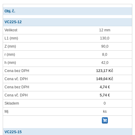
Obj. č.
VC22S-12
Velikost
12 mm
L1
(mm)
130,0
Z
(mm)
90,0
r
(mm)
8,0
h
(mm)
42,0
Cena bez DPH
123,17 Kč
Cena vč. DPH
149,04 Kč
Cena bez DPH
4,74 €
Cena vč. DPH
5,74 €
Skladem
0
Mj
ks
VC22S-15