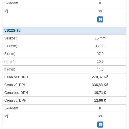
Skladem
0
Mj
ks
VS22S-15
Velikost
15 mm
L1
(mm)
129,0
Z
(mm)
97,0
r
(mm)
10,0
h
(mm)
44,0
Cena bez DPH
278,37 Kč
Cena vč. DPH
336,83 Kč
Cena bez DPH
10,71 €
Cena vč. DPH
12,96 €
Skladem
0
Mj
ks