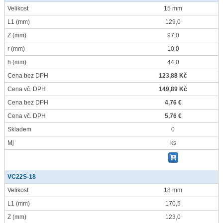
Velikost
15 mm
L1
(mm)
129,0
Z
(mm)
97,0
r
(mm)
10,0
h
(mm)
44,0
Cena bez DPH
123,88 Kč
Cena vč. DPH
149,89 Kč
Cena bez DPH
4,76 €
Cena vč. DPH
5,76 €
Skladem
0
Mj
ks
VC22S-18
Velikost
18 mm
L1
(mm)
170,5
Z
(mm)
123,0