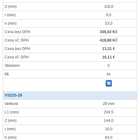
Z
(mm)
118,0
r
(mm)
9,0
h
(mm)
53,0
Cena bez DPH
346,02 Kč
Cena vč. DPH
418,68 Kč
Cena bez DPH
13,31 €
Cena vč. DPH
16,11 €
Skladem
0
Mj
ks
VS22S-28
Velikost
28 mm
L1
(mm)
204,5
Z
(mm)
144,0
r
(mm)
16,0
h
(mm)
64,0