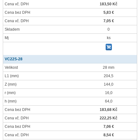
Cena vč. DPH
183,50 Kč
Cena bez DPH
5,83 €
Cena vč. DPH
7,05 €
Skladem
0
Mj
ks
VC22S-28
Velikost
28 mm
L1
(mm)
204,5
Z
(mm)
144,0
r
(mm)
16,0
h
(mm)
64,0
Cena bez DPH
183,68 Kč
Cena vč. DPH
222,25 Kč
Cena bez DPH
7,06 €
Cena vč. DPH
8,54 €