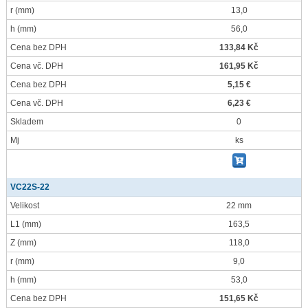
r
(mm)
13,0
h
(mm)
56,0
Cena bez DPH
133,84 Kč
Cena vč. DPH
161,95 Kč
Cena bez DPH
5,15 €
Cena vč. DPH
6,23 €
Skladem
0
Mj
ks
VC22S-22
Velikost
22 mm
L1
(mm)
163,5
Z
(mm)
118,0
r
(mm)
9,0
h
(mm)
53,0
Cena bez DPH
151,65 Kč