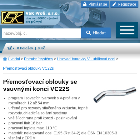
Přihlásit se
Registrace
Hledat
0 Položek | 0 Kč
Úvodní
>
Potrubní systémy
>
Lisovací tvarovky V - uhlíková ocel
>
Přemosťovací oblouky VC22s
Přemosťovací oblouky se
vsuvnými konci VC22S
program lisovacích tvarovek s V-profilem v
rozměrech 12 až 54 mm
určené pro rozvody stlačeného vzduchu, topné
rozvody, chladicí a solární systémy
vnější ochrana proti korozi - pozinkování
pracovní tlak 16 bar
pracovní teplota max. 110 °C
materiál: nelegovaná ocel E195 (Rst 34-2) dle ČSN EN 10305-3
těsnění z EPDM