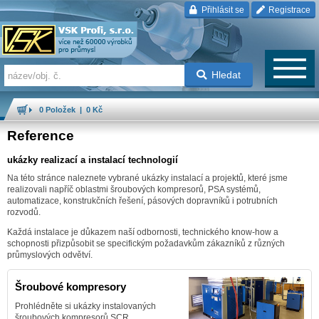
Přihlásit se
Registrace
Hledat
0 Položek | 0 Kč
Reference
ukázky realizací a instalací technologií
Na této stránce naleznete vybrané ukázky instalací a projektů, které jsme
realizovali napříč oblastmi šroubových kompresorů, PSA systémů,
automatizace, konstrukčních řešení, pásových dopravníků i potrubních
rozvodů.
Každá instalace je důkazem naší odbornosti, technického know-how a
schopnosti přizpůsobit se specifickým požadavkům zákazníků z různých
průmyslových odvětví.
Šroubové kompresory
Prohlédněte si ukázky instalovaných
šroubových kompresorů SCR.