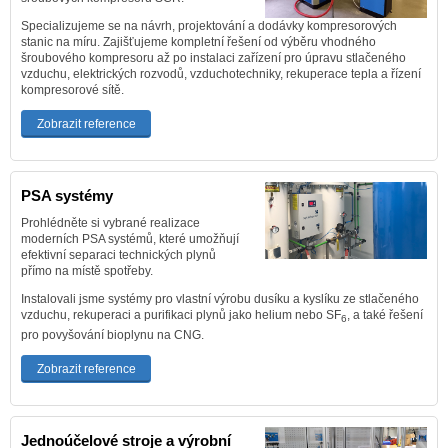
Specializujeme se na návrh, projektování a dodávky kompresorových
stanic na míru. Zajišťujeme kompletní řešení od výběru vhodného
šroubového kompresoru až po instalaci zařízení pro úpravu stlačeného
vzduchu, elektrických rozvodů, vzduchotechniky, rekuperace tepla a řízení
kompresorové sítě.
Zobrazit reference
PSA systémy
Prohlédněte si vybrané realizace
moderních PSA systémů, které umožňují
efektivní separaci technických plynů
přímo na místě spotřeby.
Instalovali jsme systémy pro vlastní výrobu dusíku a kyslíku ze stlačeného
vzduchu, rekuperaci a purifikaci plynů jako helium nebo SF
, a také řešení
6
pro povyšování bioplynu na CNG.
Zobrazit reference
Jednoúčelové stroje a výrobní