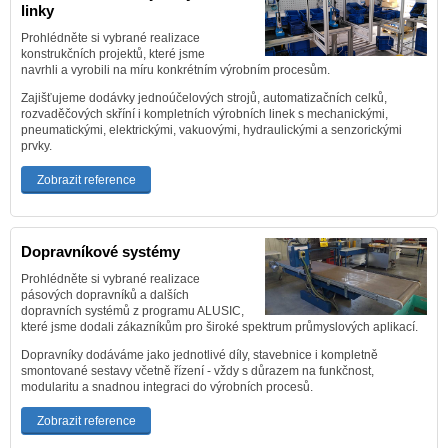
linky
Prohlédněte si vybrané realizace
konstrukčních projektů, které jsme
navrhli a vyrobili na míru konkrétním výrobním procesům.
Zajišťujeme dodávky jednoúčelových strojů, automatizačních celků,
rozvaděčových skříní i kompletních výrobních linek s mechanickými,
pneumatickými, elektrickými, vakuovými, hydraulickými a senzorickými
prvky.
Zobrazit reference
Dopravníkové systémy
Prohlédněte si vybrané realizace
pásových dopravníků a dalších
dopravních systémů z programu ALUSIC,
které jsme dodali zákazníkům pro široké spektrum průmyslových aplikací.
Dopravníky dodáváme jako jednotlivé díly, stavebnice i kompletně
smontované sestavy včetně řízení - vždy s důrazem na funkčnost,
modularitu a snadnou integraci do výrobních procesů.
Zobrazit reference