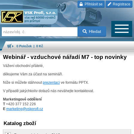
Přihlásit se
Registrace
Hledat
0 Položek | 0 Kč
Webinář - vzduchové nářadí M7 - top novinky
Vážení obchodní přátelé,
děkujeme Vám za účast na semináři.
Níže si můžete stáhnout
prezentaci
ve formátu PPTX.
V případě jakýchkoliv dotazů nás neváhejte kontaktovat.
Marketingové oddělení
T
+420 377 152 226
E
marketing@vskprofi.cz
Katalog zboží