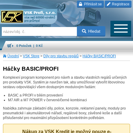
Přihlásit se
Registrace
Hledat
0 Položek | 0 Kč
Úvodní
>
VSK Store
>
Díly pro stavbu regálů
>
Háčky BASIC/PROFI
Háčky BASIC/PROFI
Komplexní program komponent pro návrh a stavbu vlastních regálů určených
pro produkty VSK. Systém je navržen tak, aby umožňoval vytvořit libovolnou
sestavu odpovídající všem dostupným modulovým řadám:
BASIC a PROFI v bílém provedení
M7 AIR a M7 POWER v červené/černé kombinaci
Nabídka zahrnuje základní díly, police, konzole, reklamní panely, moduly pro
pneumatické i akumulátorové nářadí, regálové boxy, závěsné koše a další
příslušenství pro maximální přizpůsobení konkrétním potřebám.
Nákup za VSK Kredit je možný pouze e-