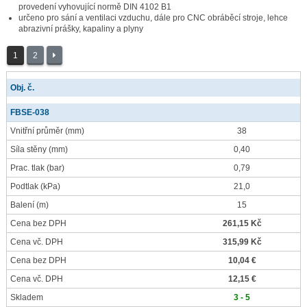
provedení vyhovující normě DIN 4102 B1
určeno pro sání a ventilaci vzduchu, dále pro CNC obráběcí stroje, lehce
abrazivní prášky, kapaliny a plyny
1
2
Obj. č.
FBSE-038
Vnitřní průměr
(mm)
38
Síla stěny
(mm)
0,40
Prac. tlak
(bar)
0,79
Podtlak
(kPa)
21,0
Balení
(m)
15
Cena bez DPH
261,15 Kč
Cena vč. DPH
315,99 Kč
Cena bez DPH
10,04 €
Cena vč. DPH
12,15 €
Skladem
3 - 5