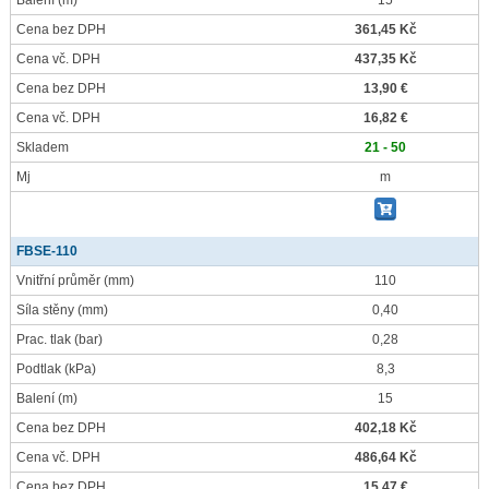
Balení
(m)
15
Cena bez DPH
361,45 Kč
Cena vč. DPH
437,35 Kč
Cena bez DPH
13,90 €
Cena vč. DPH
16,82 €
Skladem
21 - 50
Mj
m
FBSE-110
Vnitřní průměr
(mm)
110
Síla stěny
(mm)
0,40
Prac. tlak
(bar)
0,28
Podtlak
(kPa)
8,3
Balení
(m)
15
Cena bez DPH
402,18 Kč
Cena vč. DPH
486,64 Kč
Cena bez DPH
15,47 €