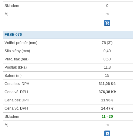
Skladem
0
Mj
m
FBSE-076
Vnitřní průměr
(mm)
76 (3")
Síla stěny
(mm)
0,40
Prac. tlak
(bar)
0,50
Podtlak
(kPa)
11,8
Balení
(m)
15
Cena bez DPH
311,06 Kč
Cena vč. DPH
376,38 Kč
Cena bez DPH
11,96 €
Cena vč. DPH
14,47 €
Skladem
11 - 20
Mj
m