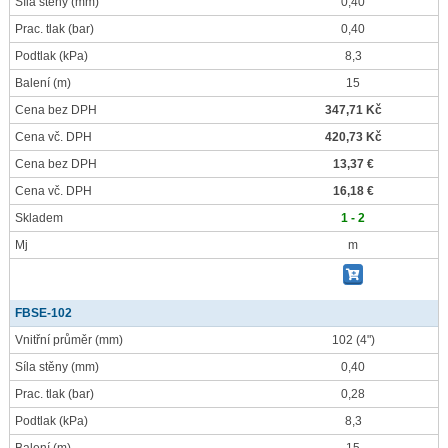
Síla stěny
(mm)
0,40
Prac. tlak
(bar)
0,40
Podtlak
(kPa)
8,3
Balení
(m)
15
Cena bez DPH
347,71 Kč
Cena vč. DPH
420,73 Kč
Cena bez DPH
13,37 €
Cena vč. DPH
16,18 €
Skladem
1 - 2
Mj
m
FBSE-102
Vnitřní průměr
(mm)
102 (4")
Síla stěny
(mm)
0,40
Prac. tlak
(bar)
0,28
Podtlak
(kPa)
8,3