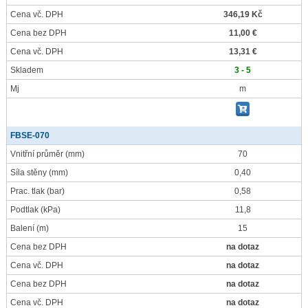
Cena vč. DPH
346,19 Kč
Cena bez DPH
11,00 €
Cena vč. DPH
13,31 €
Skladem
3 - 5
Mj
m
FBSE-070
Vnitřní průměr
(mm)
70
Síla stěny
(mm)
0,40
Prac. tlak
(bar)
0,58
Podtlak
(kPa)
11,8
Balení
(m)
15
Cena bez DPH
na dotaz
Cena vč. DPH
na dotaz
Cena bez DPH
na dotaz
Cena vč. DPH
na dotaz