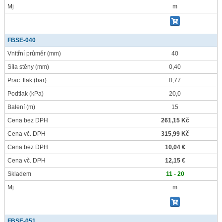
Mj
m
FBSE-040
Vnitřní průměr
(mm)
40
Síla stěny
(mm)
0,40
Prac. tlak
(bar)
0,77
Podtlak
(kPa)
20,0
Balení
(m)
15
Cena bez DPH
261,15 Kč
Cena vč. DPH
315,99 Kč
Cena bez DPH
10,04 €
Cena vč. DPH
12,15 €
Skladem
11 - 20
Mj
m
FBSE-051