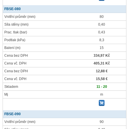
FBSE-080
Vnitřní průměr
(mm)
80
Síla stěny
(mm)
0,40
Prac. tlak
(bar)
0,43
Podtlak
(kPa)
8,3
Balení
(m)
15
Cena bez DPH
334,97 Kč
Cena vč. DPH
405,31 Kč
Cena bez DPH
12,88 €
Cena vč. DPH
15,58 €
Skladem
11 - 20
Mj
m
FBSE-090
Vnitřní průměr
(mm)
90