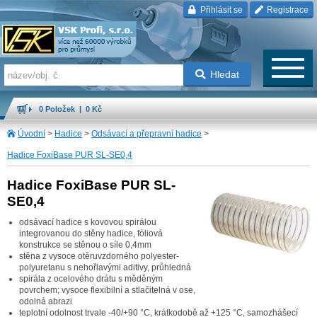
Přihlásit se
Registrace
Hledat
0 Položek | 0 Kč
Úvodní
>
Hadice
>
Odsávací a přepravní hadice
>
Hadice FoxiBase PUR SL-SE0,4
Hadice FoxiBase PUR SL-
SE0,4
odsávací hadice s kovovou spirálou
integrovanou do stěny hadice, fóliová
konstrukce se stěnou o síle 0,4mm
stěna z vysoce otěruvzdorného polyester-
polyuretanu s nehořlavými aditivy, průhledná
spirála z ocelového drátu s měděným
povrchem; vysoce flexibilní a stlačitelná v ose,
odolná abrazi
teplotní odolnost trvale -40/+90 °C, krátkodobě až +125 °C, samozhášecí