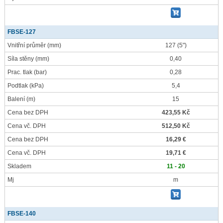
FBSE-127
Vnitřní průměr
(mm)
127 (5")
Síla stěny
(mm)
0,40
Prac. tlak
(bar)
0,28
Podtlak
(kPa)
5,4
Balení
(m)
15
Cena bez DPH
423,55 Kč
Cena vč. DPH
512,50 Kč
Cena bez DPH
16,29 €
Cena vč. DPH
19,71 €
Skladem
11 - 20
Mj
m
FBSE-140