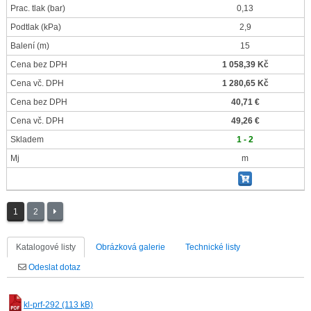
Prac. tlak
(bar)
0,13
Podtlak
(kPa)
2,9
Balení
(m)
15
Cena bez DPH
1 058,39 Kč
Cena vč. DPH
1 280,65 Kč
Cena bez DPH
40,71 €
Cena vč. DPH
49,26 €
Skladem
1 - 2
Mj
m
1
2
Katalogové listy
Obrázková galerie
Technické listy
Odeslat dotaz
kl-prf-292 (113 kB)