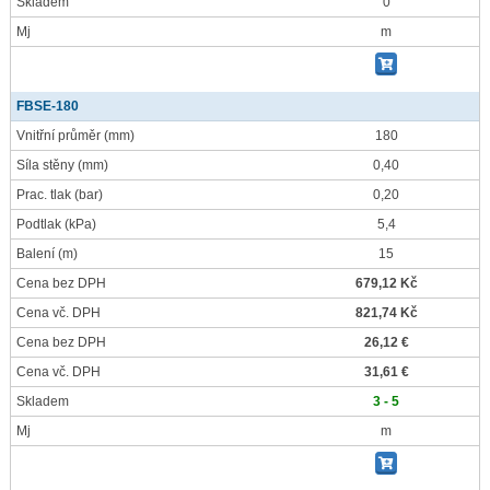
Skladem
0
Mj
m
FBSE-180
Vnitřní průměr
(mm)
180
Síla stěny
(mm)
0,40
Prac. tlak
(bar)
0,20
Podtlak
(kPa)
5,4
Balení
(m)
15
Cena bez DPH
679,12 Kč
Cena vč. DPH
821,74 Kč
Cena bez DPH
26,12 €
Cena vč. DPH
31,61 €
Skladem
3 - 5
Mj
m