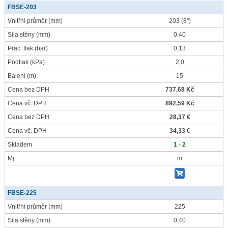
FBSE-203
Vnitřní průměr
(mm)
203 (8")
Síla stěny
(mm)
0,40
Prac. tlak
(bar)
0,13
Podtlak
(kPa)
2,0
Balení
(m)
15
Cena bez DPH
737,68 Kč
Cena vč. DPH
892,59 Kč
Cena bez DPH
28,37 €
Cena vč. DPH
34,33 €
Skladem
1 - 2
Mj
m
FBSE-225
Vnitřní průměr
(mm)
225
Síla stěny
(mm)
0,40