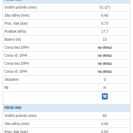
Vnitřní průměr
(mm)
51 (2")
Síla stěny
(mm)
0,40
Prac. tlak
(bar)
0,73
Podtlak
(kPa)
17,7
Balení
(m)
15
Cena bez DPH
na dotaz
Cena vč. DPH
na dotaz
Cena bez DPH
na dotaz
Cena vč. DPH
na dotaz
Skladem
0
Mj
m
FBSE-060
Vnitřní průměr
(mm)
60
Síla stěny
(mm)
0,40
Prac. tlak
(bar)
0,65