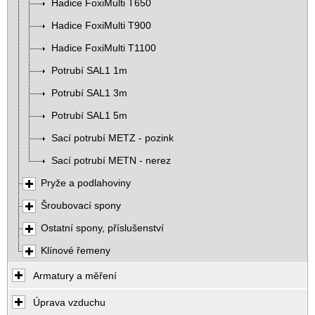
Hadice FoxiMulti T650
Hadice FoxiMulti T900
Hadice FoxiMulti T1100
Potrubí SAL1 1m
Potrubí SAL1 3m
Potrubí SAL1 5m
Sací potrubí METZ - pozink
Sací potrubí METN - nerez
Pryže a podlahoviny
Šroubovací spony
Ostatní spony, příslušenství
Klínové řemeny
Armatury a měření
Úprava vzduchu