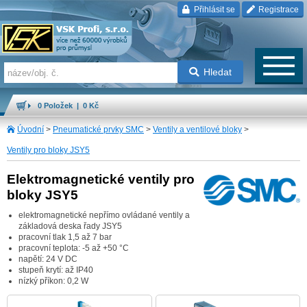
Přihlásit se
Registrace
Hledat
0 Položek | 0 Kč
Úvodní
>
Pneumatické prvky SMC
>
Ventily a ventilové bloky
>
Ventily pro bloky JSY5
Elektromagnetické ventily pro
bloky JSY5
elektromagnetické nepřímo ovládané ventily a
základová deska řady JSY5
pracovní tlak 1,5 až 7 bar
pracovní teplota: -5 až +50 °C
napětí: 24 V DC
stupeň krytí: až IP40
nízký příkon: 0,2 W