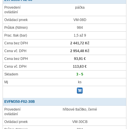
Provedení
páčka
ovládání
Ovládací prvek
VM-08D
Průtok
(NI/min)
984
Prac. tlak
(bar)
1,5 až 9
Cena bez DPH
2 441,72 Kč
Cena vč. DPH
2 954,48 Kč
Cena bez DPH
93,91 €
Cena vč. DPH
113,63 €
Skladem
3 - 5
Mj
ks
EVFM350-F02-30B
Provedení
hřibové tlačítko, černé
ovládání
Ovládací prvek
VM-30CB