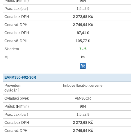
Průtok
(NI/min)
984
Prac. tlak
(bar)
1,5 až 9
Cena bez DPH
2 272,68 Kč
Cena vč. DPH
2 749,94 Kč
Cena bez DPH
87,41 €
Cena vč. DPH
105,77 €
Skladem
3 - 5
Mj
ks
EVFM350-F02-30R
Provedení
hřibové tlačítko, červené
ovládání
Ovládací prvek
VM-30CR
Průtok
(NI/min)
984
Prac. tlak
(bar)
1,5 až 9
Cena bez DPH
2 272,68 Kč
Cena vč. DPH
2 749,94 Kč