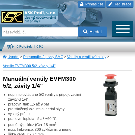
Přihlásit se
Registrace
Hledat
0 Položek | 0 Kč
Úvodní
>
Pneumatické prvky SMC
>
Ventily a ventilové bloky
>
Ventily EVFM300 5/2, závity 1/4"
Manuální ventily EVFM300
5/2, závity 1/4"
nepřímo ovládané 5/2 ventily s připojovacími
závity G 1/4"
pracovní tlak 1,5 až 9 bar
pro stlačený vzduch a inertní plyny
vysoký průtok
pracovní teplota: -5 až +60 °C
2
poměrný průřez (Cv): 18 mm
max. frekvence: 300 cyklů/min. a méně
šířka ventilu: 26,4 mm