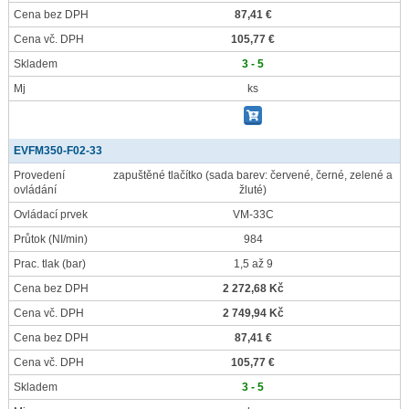
Cena bez DPH
87,41 €
Cena vč. DPH
105,77 €
Skladem
3 - 5
Mj
ks
EVFM350-F02-33
Provedení
zapuštěné tlačítko (sada barev: červené, černé, zelené a
ovládání
žluté)
Ovládací prvek
VM-33C
Průtok
(NI/min)
984
Prac. tlak
(bar)
1,5 až 9
Cena bez DPH
2 272,68 Kč
Cena vč. DPH
2 749,94 Kč
Cena bez DPH
87,41 €
Cena vč. DPH
105,77 €
Skladem
3 - 5