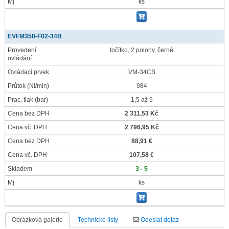
Mj
ks
EVFM350-F02-34B
Provedení
točítko, 2 polohy, černé
ovládání
Ovládací prvek
VM-34CB
Průtok
(NI/min)
984
Prac. tlak
(bar)
1,5 až 9
Cena bez DPH
2 311,53 Kč
Cena vč. DPH
2 796,95 Kč
Cena bez DPH
88,91 €
Cena vč. DPH
107,58 €
Skladem
3 - 5
Mj
ks
Obrázková galerie
Technické listy
Odeslat dotaz