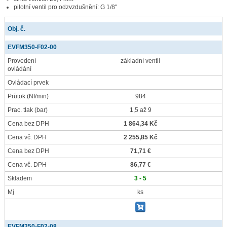
pilotní ventil pro odzvzdušnění: G 1/8"
Obj. č.
EVFM350-F02-00
Provedení
základní ventil
ovládání
Ovládací prvek
Průtok
(NI/min)
984
Prac. tlak
(bar)
1,5 až 9
Cena bez DPH
1 864,34 Kč
Cena vč. DPH
2 255,85 Kč
Cena bez DPH
71,71 €
Cena vč. DPH
86,77 €
Skladem
3 - 5
Mj
ks
EVFM350-F02-08