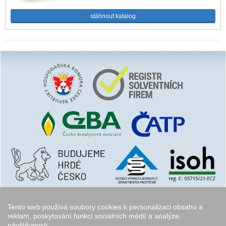
stáhnout katalog
Tento web používá soubory cookies k personalizaci obsahu a
reklam, poskytování funkcí sociálních médií a analýze
návštěvnosti.