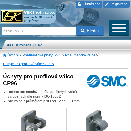
Přihlásit se
Registrace
Hledat
0 Položek | 0 Kč
Úvodní
>
Pneumatické prvky SMC
>
Pneumatické válce
>
Úchyty pro profilové válce CP96
Úchyty pro profilové válce
CP96
určené pro montáž na těla profilových válců
vyrobených dle normy ISO 15552
pro válce s průměrem pístu od 32 do 100 mm