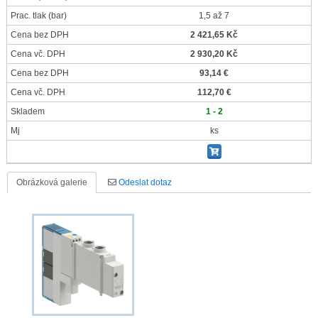
Prac. tlak
(bar)
1,5 až 7
Cena bez DPH
2 421,65 Kč
Cena vč. DPH
2 930,20 Kč
Cena bez DPH
93,14 €
Cena vč. DPH
112,70 €
Skladem
1 - 2
Mj
ks
Obrázková galerie
Odeslat dotaz