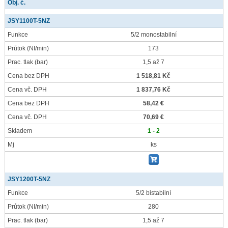
Obj. č.
JSY1100T-5NZ
Funkce
5/2 monostabilní
Průtok
(NI/min)
173
Prac. tlak
(bar)
1,5 až 7
Cena bez DPH
1 518,81 Kč
Cena vč. DPH
1 837,76 Kč
Cena bez DPH
58,42 €
Cena vč. DPH
70,69 €
Skladem
1 - 2
Mj
ks
JSY1200T-5NZ
Funkce
5/2 bistabilní
Průtok
(NI/min)
280
Prac. tlak
(bar)
1,5 až 7