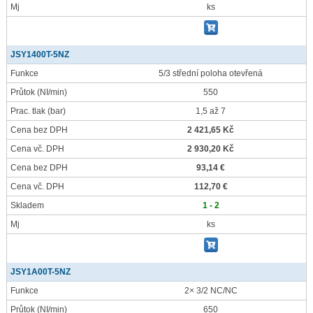
Mj
ks
JSY1400T-5NZ
Funkce
5/3 střední poloha otevřená
Průtok
(NI/min)
550
Prac. tlak
(bar)
1,5 až 7
Cena bez DPH
2 421,65 Kč
Cena vč. DPH
2 930,20 Kč
Cena bez DPH
93,14 €
Cena vč. DPH
112,70 €
Skladem
1 - 2
Mj
ks
JSY1A00T-5NZ
Funkce
2× 3/2 NC/NC
Průtok
(NI/min)
650