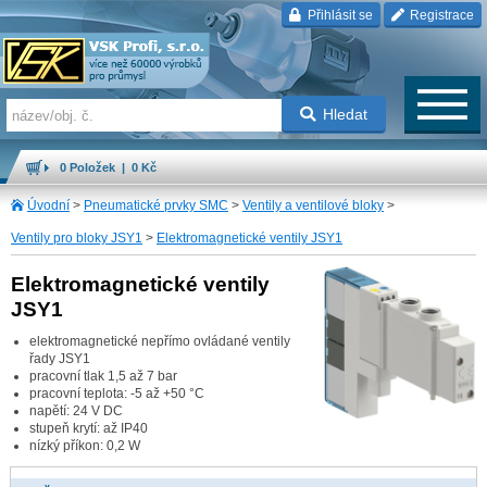
Přihlásit se
Registrace
Hledat
0 Položek | 0 Kč
Úvodní
>
Pneumatické prvky SMC
>
Ventily a ventilové bloky
>
Ventily pro bloky JSY1
>
Elektromagnetické ventily JSY1
Elektromagnetické ventily
JSY1
elektromagnetické nepřímo ovládané ventily
řady JSY1
pracovní tlak 1,5 až 7 bar
pracovní teplota: -5 až +50 °C
napětí: 24 V DC
stupeň krytí: až IP40
nízký příkon: 0,2 W