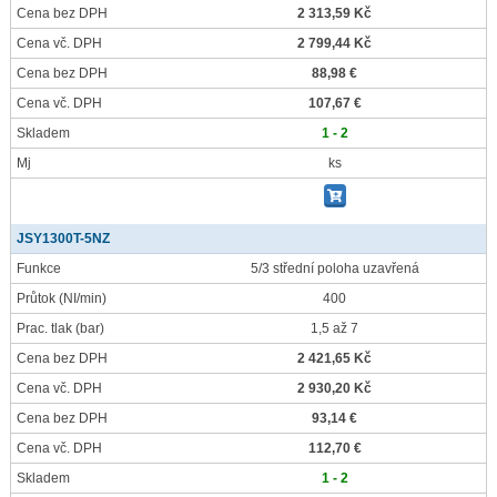
Cena bez DPH
2 313,59 Kč
Cena vč. DPH
2 799,44 Kč
Cena bez DPH
88,98 €
Cena vč. DPH
107,67 €
Skladem
1 - 2
Mj
ks
JSY1300T-5NZ
Funkce
5/3 střední poloha uzavřená
Průtok
(NI/min)
400
Prac. tlak
(bar)
1,5 až 7
Cena bez DPH
2 421,65 Kč
Cena vč. DPH
2 930,20 Kč
Cena bez DPH
93,14 €
Cena vč. DPH
112,70 €
Skladem
1 - 2