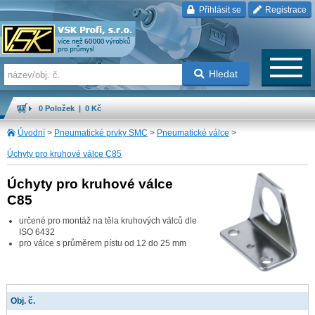
Přihlásit se
Registrace
Hledat
0 Položek | 0 Kč
Úvodní
>
Pneumatické prvky SMC
>
Pneumatické válce
>
Úchyty pro kruhové válce C85
Úchyty pro kruhové válce
C85
určené pro montáž na těla kruhových válců dle
ISO 6432
pro válce s průměrem pístu od 12 do 25 mm
Obj. č.