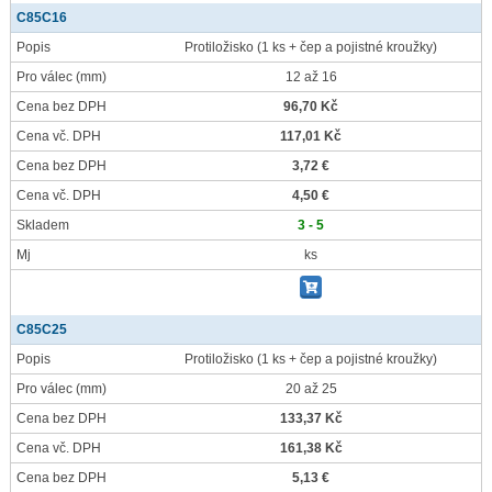
C85C16
Popis
Protiložisko (1 ks + čep a pojistné kroužky)
Pro válec
(mm)
12 až 16
Cena bez DPH
96,70 Kč
Cena vč. DPH
117,01 Kč
Cena bez DPH
3,72 €
Cena vč. DPH
4,50 €
Skladem
3 - 5
Mj
ks
C85C25
Popis
Protiložisko (1 ks + čep a pojistné kroužky)
Pro válec
(mm)
20 až 25
Cena bez DPH
133,37 Kč
Cena vč. DPH
161,38 Kč
Cena bez DPH
5,13 €