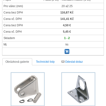
Pro válec
(mm)
20 až 25
Cena bez DPH
116,87 Kč
Cena vč. DPH
141,41 Kč
Cena bez DPH
4,50 €
Cena vč. DPH
5,45 €
Skladem
1 - 2
Mj
ks
Obrázková galerie
Technické listy
Odeslat dotaz