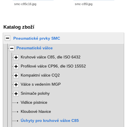
smc-c85c16.jpg
smc-c85l.jpg
Katalog zboží
Pneumatické prvky SMC
Pneumatické válce
Kruhové válce C85, dle ISO 6432
Profilové válce CP96, dle ISO 15552
Kompaktní válce CQ2
Válce s vedením MGP
Snímače polohy
Vidlice pístnice
Kloubové hlavice
Úchyty pro kruhové válce C85