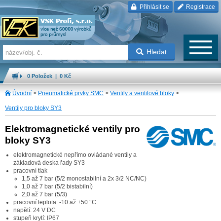
Přihlásit se
Registrace
Hledat
0 Položek | 0 Kč
Úvodní
>
Pneumatické prvky SMC
>
Ventily a ventilové bloky
>
Ventily pro bloky SY3
Elektromagnetické ventily pro
bloky SY3
elektromagnetické nepřímo ovládané ventily a
základová deska řady SY3
pracovní tlak
1,5 až 7 bar (5/2 monostabilní a 2x 3/2 NC/NC)
1,0 až 7 bar (5/2 bistabilní)
2,0 až 7 bar (5/3)
pracovní teplota: -10 až +50 °C
napětí: 24 V DC
stupeň krytí: IP67